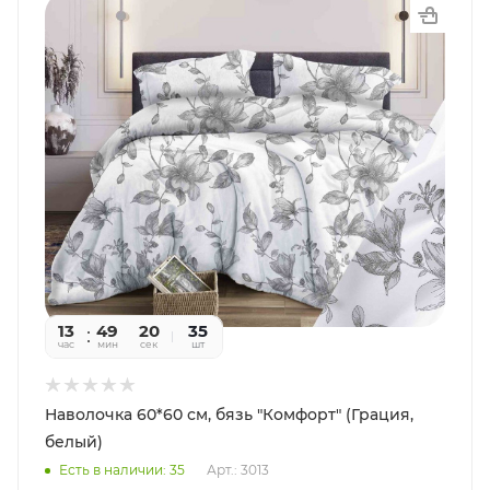
13
49
20
35
час
мин
сек
шт
Наволочка 60*60 см, бязь "Комфорт" (Грация,
белый)
Есть в наличии: 35
Арт.: 3013