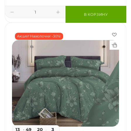
В КОРЗИНУ
Акция! Наволочки -30%!
13
49
20
3