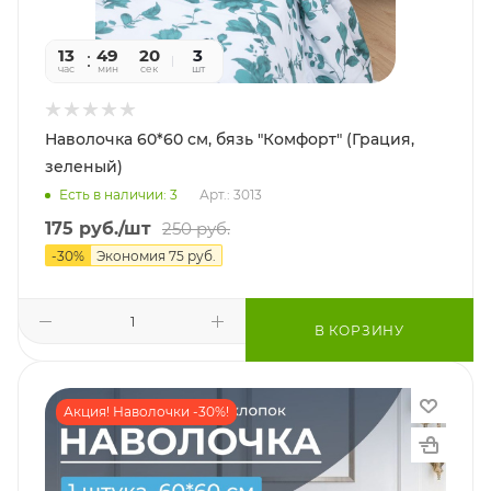
13
49
20
3
час
мин
сек
шт
Наволочка 60*60 см, бязь "Комфорт" (Грация,
зеленый)
Есть в наличии: 3
Арт.: 3013
175
руб.
/шт
250
руб.
-
30
%
Экономия
75
руб.
В КОРЗИНУ
Акция! Наволочки -30%!