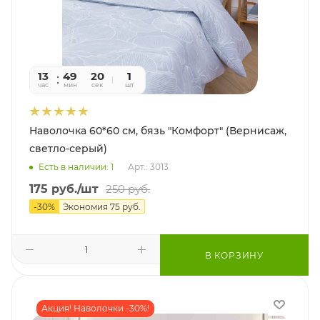
13
49
20
1
час
мин
сек
шт
Наволочка 60*60 см, бязь "Комфорт" (Вернисаж,
светло-серый)
Есть в наличии: 1
Арт.: 3013
175
руб.
/шт
250
руб.
-
30
%
Экономия
75
руб.
В КОРЗИНУ
Акция! Наволочки -30%!