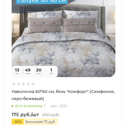
13
49
20
1
час
мин
сек
шт
Наволочка 60*60 см, бязь "Комфорт" (Симфония,
серо-бежевый)
Есть в наличии: 1
Арт.: 3013
175
руб.
/шт
250
руб.
-
30
%
Экономия
75
руб.