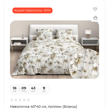
Акция! Наволочки -30%!
16
09
41
9
час
мин
сек
шт
Наволочка 40*40 см, поплин (Бланш)