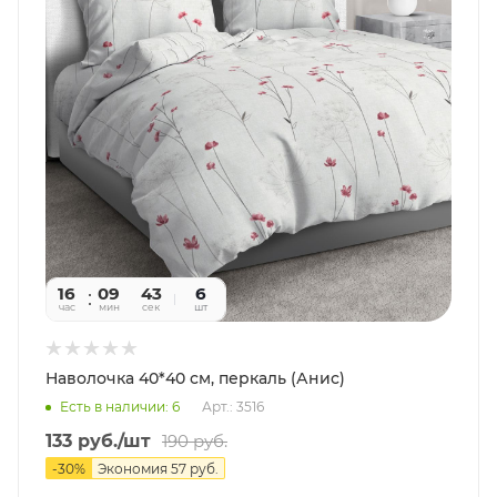
16
09
41
6
час
мин
сек
шт
Наволочка 40*40 см, перкаль (Анис)
Есть в наличии: 6
Арт.: 3516
133
руб.
/шт
190
руб.
-
30
%
Экономия
57
руб.