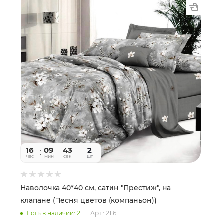
16
09
41
2
час
мин
сек
шт
Наволочка 40*40 см, сатин "Престиж", на
клапане (Песня цветов (компаньон))
Есть в наличии: 2
Арт.: 2116