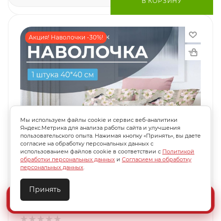
В КОРЗИНУ
Акция! Наволочки -30%!
Мы используем файлы cookie и сервис веб-аналитики
Яндекс.Метрика для анализа работы сайта и улучшения
пользовательского опыта. Нажимая кнопку «Принять», вы даете
согласие на обработку персональных данных с
использованием файлов cookie в соответствии с
Политикой
обработки персональных данных
и
Согласием на обработку
персональных данных
.
Принять
16
09
41
9
Создайте идеальный комплект
час
мин
сек
шт
Конструктор постельного белья