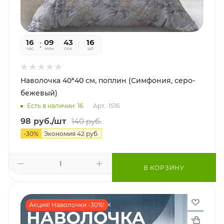
16
09
41
16
час
мин
сек
шт
Наволочка 40*40 см, поплин (Симфония, серо-
бежевый)
Есть в наличии: 16
Арт.: 1516
98
руб.
/шт
140
руб.
-
30
%
Экономия
42
руб.
В КОРЗИНУ
Акция! Наволочки -30%!