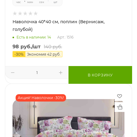
час
мин
сек
шт
Наволочка 40*40 см, поплин (Вернисаж,
голубой)
Есть в наличии: 14
Арт.: 1516
98
руб.
/шт
140
руб.
-
30
%
Экономия
42
руб.
В КОРЗИНУ
Акция! Наволочки -30%!