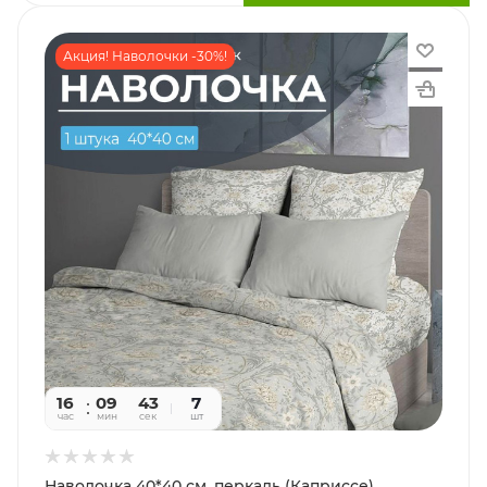
Акция! Наволочки -30%!
16
09
41
7
час
мин
сек
шт
Наволочка 40*40 см, перкаль (Каприссе)