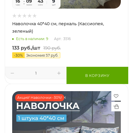
16
09
41
9
час
мин
сек
шт
Наволочка 40*40 см, перкаль (Кассиопея,
зеленый)
Есть в наличии: 9
Арт.: 3516
133
руб.
/шт
190
руб.
-
30
%
Экономия
57
руб.
В КОРЗИНУ
Акция! Наволочки -30%!