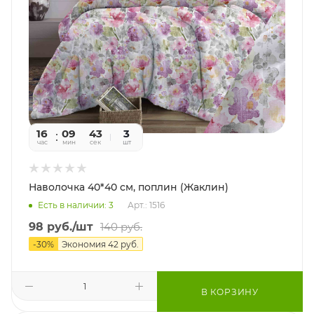
16
09
41
3
час
мин
сек
шт
Наволочка 40*40 см, поплин (Жаклин)
Есть в наличии: 3
Арт.: 1516
98
руб.
/шт
140
руб.
-
30
%
Экономия
42
руб.
В КОРЗИНУ