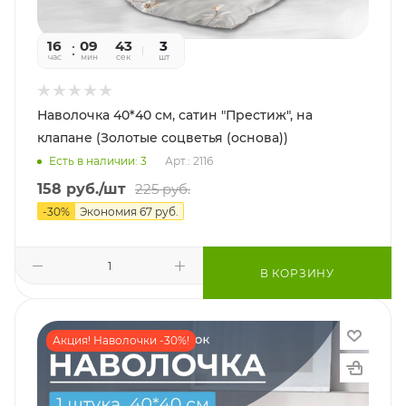
16
09
41
3
час
мин
сек
шт
Наволочка 40*40 см, сатин "Престиж", на
клапане (Золотые соцветья (основа))
Есть в наличии: 3
Арт.: 2116
158
руб.
/шт
225
руб.
-
30
%
Экономия
67
руб.
В КОРЗИНУ
Акция! Наволочки -30%!