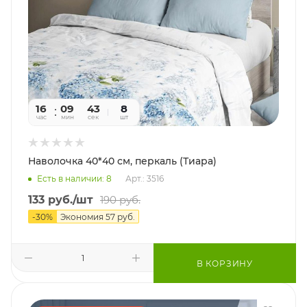
16
09
41
8
час
мин
сек
шт
Наволочка 40*40 см, перкаль (Тиара)
Есть в наличии: 8
Арт.: 3516
133
руб.
/шт
190
руб.
-
30
%
Экономия
57
руб.
В КОРЗИНУ