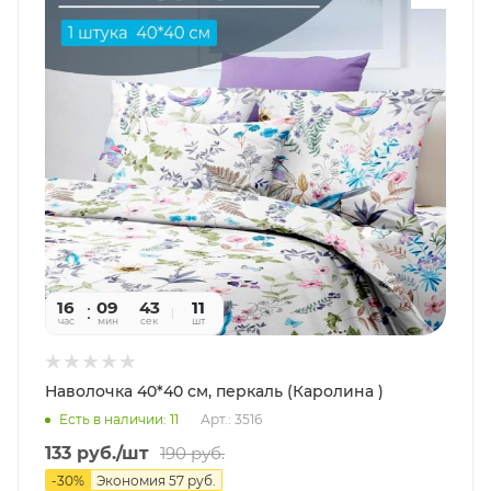
16
09
41
11
час
мин
сек
шт
Наволочка 40*40 см, перкаль (Каролина )
Есть в наличии: 11
Арт.: 3516
133
руб.
/шт
190
руб.
-
30
%
Экономия
57
руб.