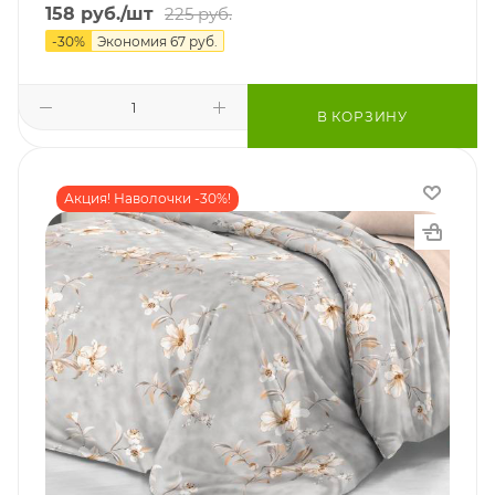
158
руб.
/шт
225
руб.
-
30
%
Экономия
67
руб.
В КОРЗИНУ
Акция! Наволочки -30%!