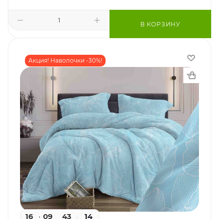
В КОРЗИНУ
Акция! Наволочки -30%!
16
09
41
14