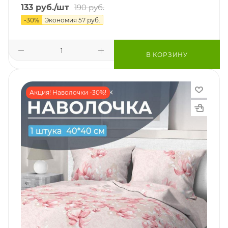
133
руб.
/шт
190
руб.
-
30
%
Экономия
57
руб.
В КОРЗИНУ
Акция! Наволочки -30%!