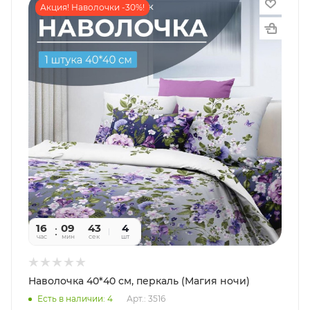
Акция! Наволочки -30%!
16
09
41
4
час
мин
сек
шт
Наволочка 40*40 см, перкаль (Магия ночи)
Есть в наличии: 4
Арт.: 3516