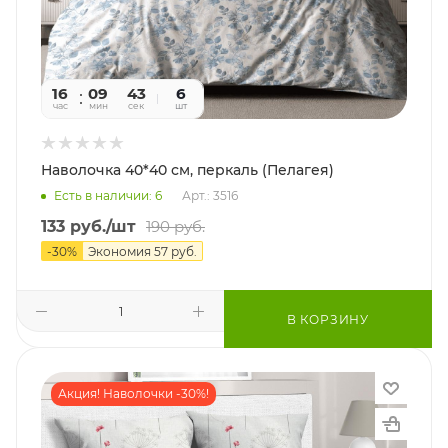
16
09
41
6
час
мин
сек
шт
Наволочка 40*40 см, перкаль (Пелагея)
Есть в наличии: 6
Арт.: 3516
133
руб.
/шт
190
руб.
-
30
%
Экономия
57
руб.
В КОРЗИНУ
Акция! Наволочки -30%!