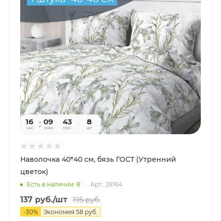
16
09
41
8
час
мин
сек
шт
Наволочка 40*40 см, бязь ГОСТ (Утренний
цветок)
Есть в наличии: 8
Арт.: 28164
137
руб.
/шт
195
руб.
-
30
%
Экономия
58
руб.