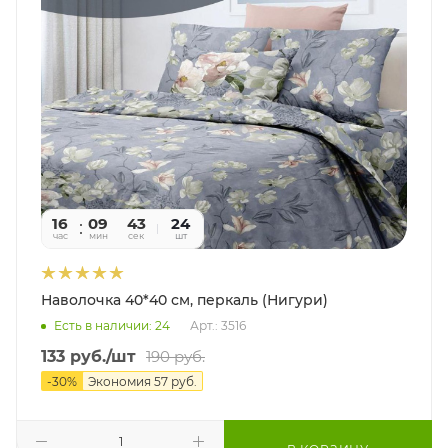
16
09
41
24
час
мин
сек
шт
Наволочка 40*40 см, перкаль (Нигури)
Есть в наличии: 24
Арт.: 3516
133
руб.
/шт
190
руб.
-
30
%
Экономия
57
руб.