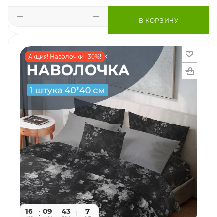
В КОРЗИНУ
Акция! Наволочки -30%!
16
09
41
7
час
мин
сек
шт