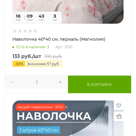
16
09
41
3
час
мин
сек
шт
Наволочка 40*40 см, перкаль (Магнолия)
Есть в наличии: 3
Арт.: 3516
133
руб.
/шт
190
руб.
-
30
%
Экономия
57
руб.
В КОРЗИНУ
Акция! Наволочки -30%!