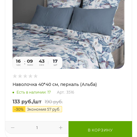
16
09
41
17
час
мин
сек
шт
Наволочка 40*40 см, перкаль (Альба)
Есть в наличии: 17
Арт.: 3516
133
руб.
/шт
190
руб.
-
30
%
Экономия
57
руб.
В КОРЗИНУ