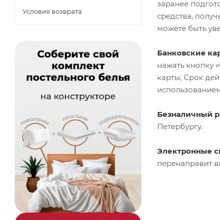
заранее подгот
Условия возврата
средства, получ
можете быть ув
Банковские ка
нажать кнопку 
карты, Срок де
использованием 
Безналичный ра
Петербургу.
Электронные 
перенаправит в