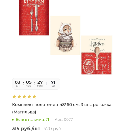
03
05
27
02
71
дн
час
мин
сек
шт
Комплект полотенец 48*60 см, 3 шт., рогожка
(Матильда)
Есть в наличии: 71
Арт.: 0077
315
руб.
/шт
420
руб.