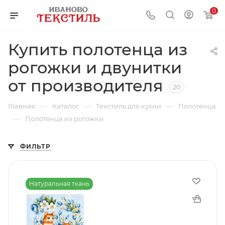
0
Купить полотенца из
рогожки и двунитки
от производителя
20
—
—
—
Главная
Каталог
Текстиль для кухни
Полотенца
—
Полотенца из рогожки
ФИЛЬТР
Натуральная ткань