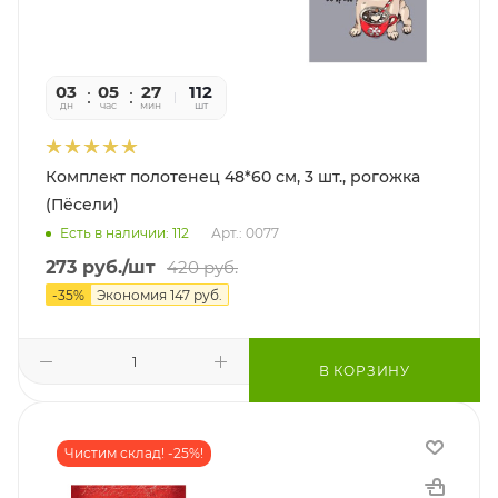
03
05
27
02
112
дн
час
мин
сек
шт
Комплект полотенец 48*60 см, 3 шт., рогожка
(Пёсели)
Есть в наличии: 112
Арт.: 0077
273
руб.
/шт
420
руб.
-
35
%
Экономия
147
руб.
В КОРЗИНУ
Чистим склад! -25%!