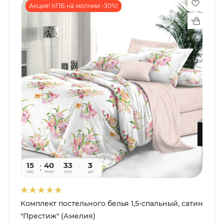
Акция! КПБ на молнии -30%!
15
40
31
3
час
мин
сек
шт
Комплект постельного белья 1,5-спальный, сатин
"Престиж" (Амелия)