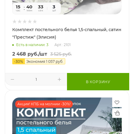
15
40
31
3
час
мин
сек
шт
Комплект постельного белья 1,5-спальный, сатин
"Престиж" (Элисия)
Есть в наличии: 3
Арт.: 2101
2 468
руб.
/шт
3 525
руб.
-
30
%
Экономия
1 057
руб.
В КОРЗИНУ
Акция! КПБ на молнии -30%!