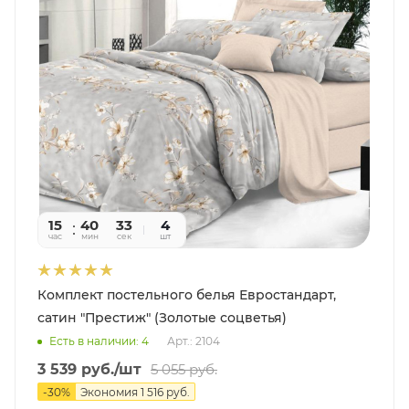
15
40
31
4
час
мин
сек
шт
Комплект постельного белья Евростандарт,
сатин "Престиж" (Золотые соцветья)
Есть в наличии: 4
Арт.: 2104
3 539
руб.
/шт
5 055
руб.
-
30
%
Экономия
1 516
руб.