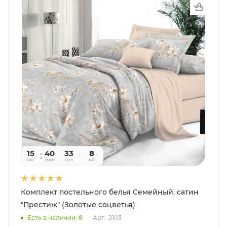
15
40
31
8
час
мин
сек
шт
Комплект постельного белья Семейный, сатин
"Престиж" (Золотые соцветья)
Есть в наличии: 8
Арт.: 2103