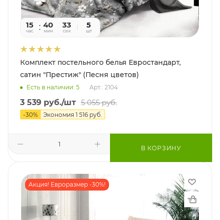
15
40
31
5
час
мин
сек
шт
Комплект постельного белья Евростандарт,
сатин "Престиж" (Песня цветов)
Есть в наличии: 5
Арт.: 2104
3 539
руб.
/шт
5 055
руб.
-
30
%
Экономия
1 516
руб.
В КОРЗИНУ
Акция! Евроразмер -30%!