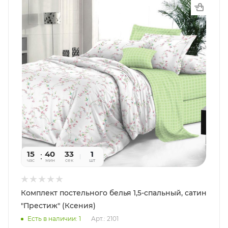
15
40
31
1
час
мин
сек
шт
Комплект постельного белья 1,5-спальный, сатин
"Престиж" (Ксения)
Есть в наличии: 1
Арт.: 2101