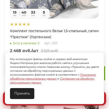
15
40
31
5
час
мин
сек
шт
Комплект постельного белья 1,5-спальный, сатин
"Престиж" (Гортензии)
Есть в наличии: 5
Арт.: 2101
2 468
руб.
/шт
3 525
руб.
-
30
%
Экономия
1 057
руб.
Мы используем файлы cookie и сервис веб-аналитики
Яндекс.Метрика для анализа работы сайта и улучшения
пользовательского опыта. Нажимая кнопку «Принять», вы даете
согласие на обработку персональных данных с
В КОРЗИНУ
использованием файлов cookie в соответствии с
Политикой
обработки персональных данных
и
Согласием на обработку
персональных данных
.
Акция! КПБ на молнии -30%!
Принять
Создайте идеальный комплект
Конструктор постельного белья