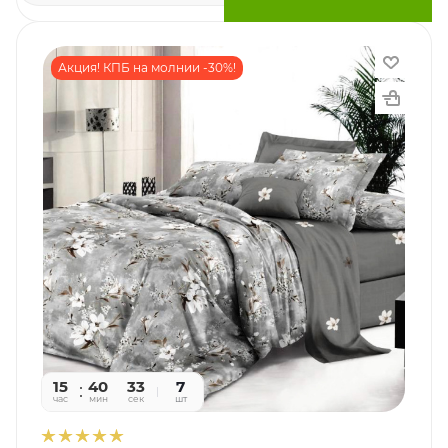
Акция! КПБ на молнии -30%!
15
40
31
7
час
мин
сек
шт