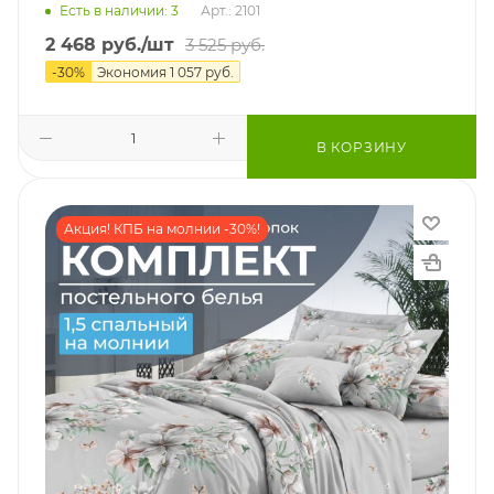
Есть в наличии: 3
Арт.: 2101
2 468
руб.
/шт
3 525
руб.
-
30
%
Экономия
1 057
руб.
В КОРЗИНУ
Акция! КПБ на молнии -30%!