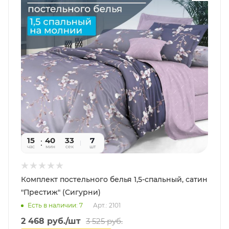
15
40
31
7
час
мин
сек
шт
Комплект постельного белья 1,5-спальный, сатин
"Престиж" (Сигурни)
Есть в наличии: 7
Арт.: 2101
2 468
руб.
/шт
3 525
руб.