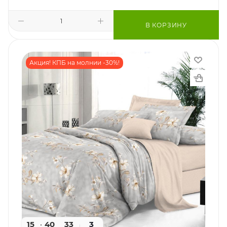
В КОРЗИНУ
Акция! КПБ на молнии -30%!
15
40
31
3