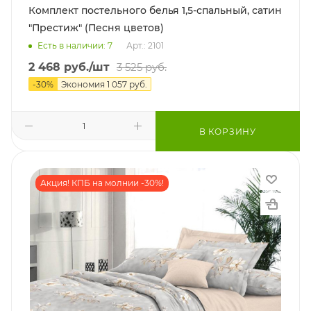
Комплект постельного белья 1,5-спальный, сатин
"Престиж" (Песня цветов)
Есть в наличии: 7
Арт.: 2101
2 468
руб.
/шт
3 525
руб.
-
30
%
Экономия
1 057
руб.
В КОРЗИНУ
Акция! КПБ на молнии -30%!