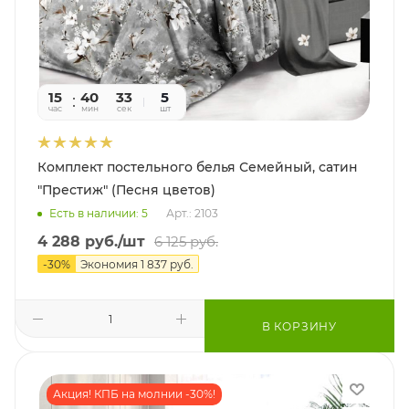
15
40
31
5
час
мин
сек
шт
Комплект постельного белья Семейный, сатин
"Престиж" (Песня цветов)
Есть в наличии: 5
Арт.: 2103
4 288
руб.
/шт
6 125
руб.
-
30
%
Экономия
1 837
руб.
В КОРЗИНУ
Акция! КПБ на молнии -30%!