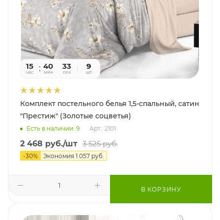
15
40
31
9
час
мин
сек
шт
Комплект постельного белья 1,5-спальный, сатин
"Престиж" (Золотые соцветья)
Есть в наличии: 9
Арт.: 2101
2 468
руб.
/шт
3 525
руб.
-
30
%
Экономия
1 057
руб.
В КОРЗИНУ