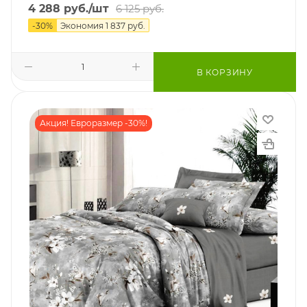
4 288
руб.
/шт
6 125
руб.
-
30
%
Экономия
1 837
руб.
В КОРЗИНУ
Акция! Евроразмер -30%!