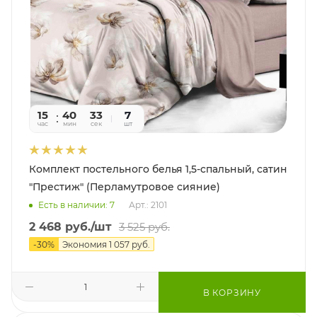
15
40
31
7
час
мин
сек
шт
Комплект постельного белья 1,5-спальный, сатин
"Престиж" (Перламутровое сияние)
Есть в наличии: 7
Арт.: 2101
2 468
руб.
/шт
3 525
руб.
-
30
%
Экономия
1 057
руб.
В КОРЗИНУ