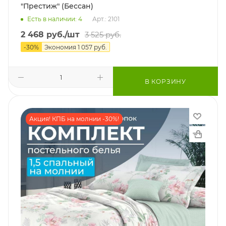
"Престиж" (Бессан)
Есть в наличии: 4
Арт.: 2101
2 468
руб.
/шт
3 525
руб.
-
30
%
Экономия
1 057
руб.
В КОРЗИНУ
Акция! КПБ на молнии -30%!