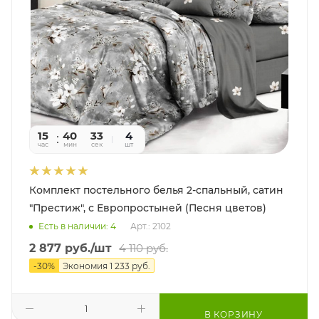
15
40
31
4
час
мин
сек
шт
Комплект постельного белья 2-спальный, сатин
"Престиж", с Европростыней (Песня цветов)
Есть в наличии: 4
Арт.: 2102
2 877
руб.
/шт
4 110
руб.
-
30
%
Экономия
1 233
руб.
В КОРЗИНУ