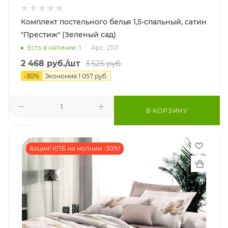
Комплект постельного белья 1,5-спальный, сатин
"Престиж" (Зеленый сад)
Есть в наличии: 1
Арт.: 2101
2 468
руб.
/шт
3 525
руб.
-
30
%
Экономия
1 057
руб.
В КОРЗИНУ
Акция! КПБ на молнии -30%!