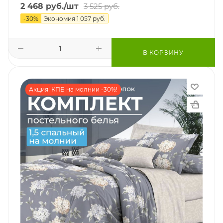
2 468
руб.
/шт
3 525
руб.
-
30
%
Экономия
1 057
руб.
В КОРЗИНУ
Акция! КПБ на молнии -30%!