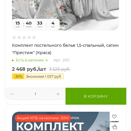
15
40
31
4
час
мин
сек
шт
Комплект постельного белья 1,5-спальный, сатин
"Престиж" (Краса)
Есть в наличии: 4
Арт.: 2101
2 468
руб.
/шт
3 525
руб.
-
30
%
Экономия
1 057
руб.
В КОРЗИНУ
Акция! КПБ на молнии -30%!