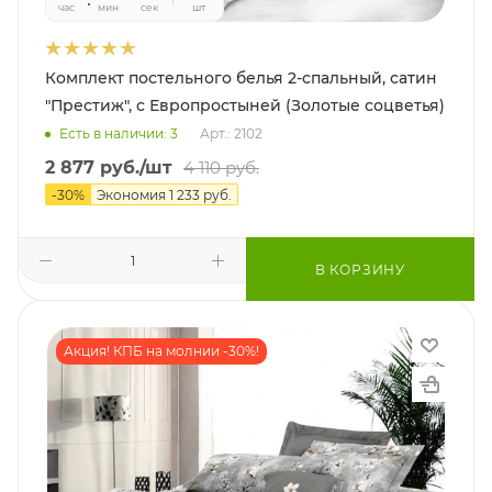
час
мин
сек
шт
Комплект постельного белья 2-спальный, сатин
"Престиж", с Европростыней (Золотые соцветья)
Есть в наличии: 3
Арт.: 2102
2 877
руб.
/шт
4 110
руб.
-
30
%
Экономия
1 233
руб.
В КОРЗИНУ
Акция! КПБ на молнии -30%!