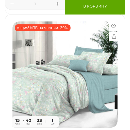
В КОРЗИНУ
Акция! КПБ на молнии -30%!
15
40
31
1
час
мин
сек
шт