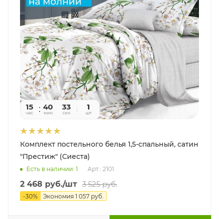
15
40
31
1
час
мин
сек
шт
Комплект постельного белья 1,5-спальный, сатин
"Престиж" (Сиеста)
Есть в наличии: 1
Арт.: 2101
2 468
руб.
/шт
3 525
руб.
-
30
%
Экономия
1 057
руб.