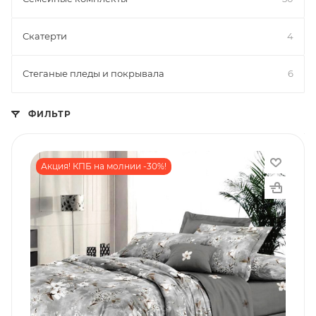
Скатерти
4
Стеганые пледы и покрывала
6
ФИЛЬТР
Акция! КПБ на молнии -30%!