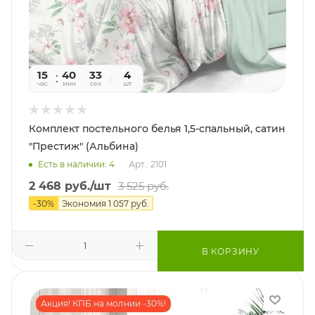
15
40
31
4
час
мин
сек
шт
Комплект постельного белья 1,5-спальный, сатин
"Престиж" (Альбина)
Есть в наличии: 4
Арт.: 2101
2 468
руб.
/шт
3 525
руб.
-
30
%
Экономия
1 057
руб.
В КОРЗИНУ
Акция! КПБ на молнии -30%!