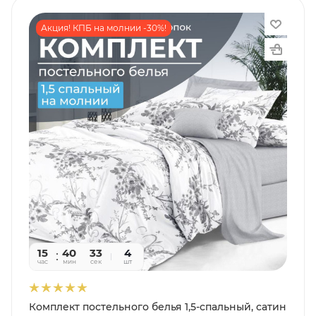
Акция! КПБ на молнии -30%!
15
40
31
4
час
мин
сек
шт
Комплект постельного белья 1,5-спальный, сатин