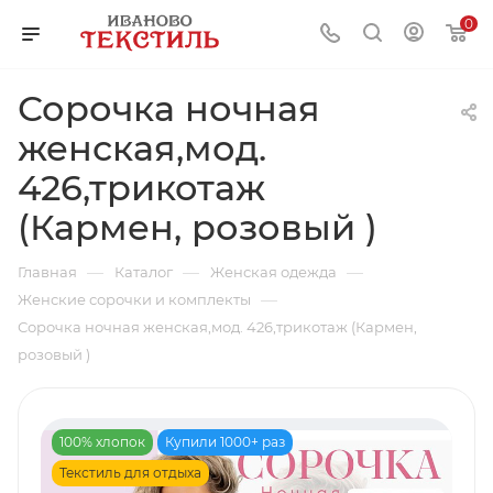
0
Сорочка ночная
женская,мод.
426,трикотаж
(Кармен, розовый )
—
—
—
Главная
Каталог
Женская одежда
—
Женские сорочки и комплекты
Сорочка ночная женская,мод. 426,трикотаж (Кармен,
розовый )
100% хлопок
Купили 1000+ раз
Текстиль для отдыха