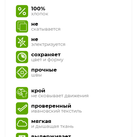
100%
хлопок
не
скатывается
не
электризуется
сохраняет
цвет и форму
прочные
швы
крой
не сковывает движения
проверенный
ивановский текстиль
мягкая
и дышащая ткань
выдерживает