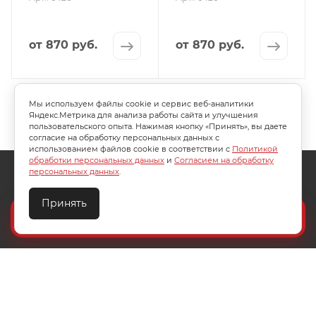
от
870 руб.
от
870 руб.
Мы используем файлы cookie и сервис веб-аналитики
Яндекс.Метрика для анализа работы сайта и улучшения
пользовательского опыта. Нажимая кнопку «Принять», вы даете
согласие на обработку персональных данных с
использованием файлов cookie в соответствии с
Политикой
обработки персональных данных
и
Согласием на обработку
О КОМПАНИИ
АКЦИИ
КАК КУПИТЬ
персональных данных
.
УСЛОВИЯ ОПЛАТЫ
ДОСТАВКА
Принять
Создайте идеальный комплект
ТЕХПОДДЕРЖКА
КОНТАКТЫ
Конструктор постельного белья
8 (800) 200-85-10