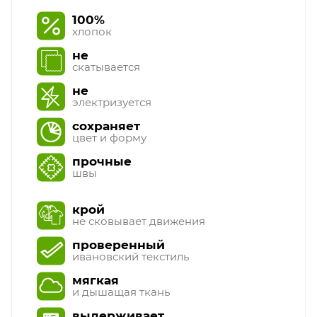
100%
хлопок
не
скатывается
не
электризуется
сохраняет
цвет и форму
прочные
швы
крой
не сковывает движения
проверенный
ивановский текстиль
мягкая
и дышащая ткань
выдерживает