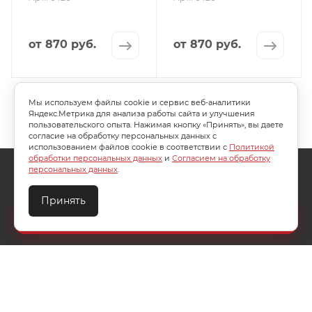
от
870 руб.
от
870 руб.
Мы используем файлы cookie и сервис веб-аналитики
Яндекс.Метрика для анализа работы сайта и улучшения
пользовательского опыта. Нажимая кнопку «Принять», вы даете
согласие на обработку персональных данных с
использованием файлов cookie в соответствии с
Политикой
обработки персональных данных
и
Согласием на обработку
О КОМПАНИИ
АКЦИИ
КАК КУПИТЬ
персональных данных
.
УСЛОВИЯ ОПЛАТЫ
ДОСТАВКА
Принять
Создайте идеальный комплект
ТЕХПОДДЕРЖКА
КОНТАКТЫ
Конструктор постельного белья
8 (800) 200-85-10