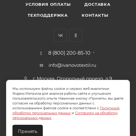
УСЛОВИЯ ОПЛАТЫ
ДОСТАВКА
ТЕХПОДДЕРЖКА
КОНТАКТЫ
8 (800) 200-85-10
info@ivanovotextil.ru
г. Москва, Огородный проезд, д.9
Мы используем файлы cookie и сервис веб-аналитики
СОГЛАСИЕ НА ОБРАБОТКУ ПЕРСОНАЛЬНЫХ ДАННЫХ
Яндекс.Метрика для анализа работы сайта и улучшения
пользовательского опыта. Нажимая кнопку «Принять», вы даете
согласие на обработку персональных данных с
ПОЛИТИКА ОБРАБОТКИ ПЕРСОНАЛЬНЫХ ДАННЫХ
использованием файлов cookie в соответствии с
Политикой
обработки персональных данных
и
Согласием на обработку
персональных данных
.
Принять
2026 © ООО "Ивановотекстиль". ОГРН:1073703000029
Создайте идеальный комплект