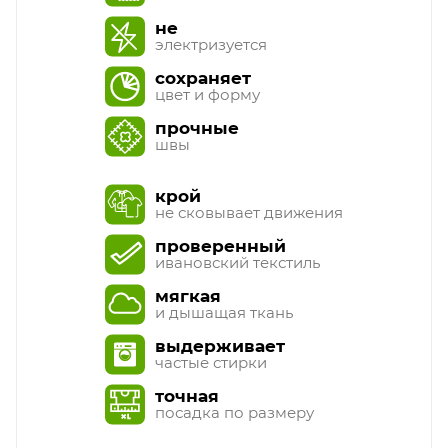
не
электризуется
сохраняет
цвет и форму
прочные
швы
крой
не сковывает движения
проверенный
ивановский текстиль
мягкая
и дышащая ткань
выдерживает
частые стирки
точная
посадка по размеру