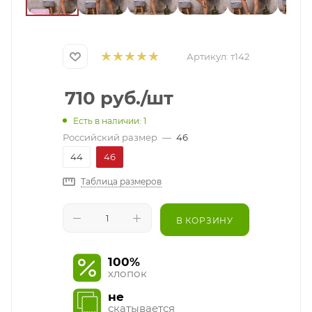
Артикул:
т142
710
руб.
/шт
Есть в наличии: 1
Российский размер
—
46
44
46
Таблица размеров
В КОРЗИНУ
100%
хлопок
не
скатывается