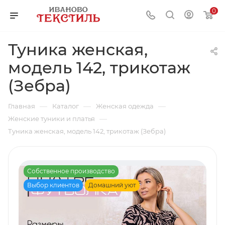
0
Туника женская,
модель 142, трикотаж
(Зебра)
—
—
—
Главная
Каталог
Женская одежда
—
Женские туники и платья
Туника женская, модель 142, трикотаж (Зебра)
Собственное производство
Выбор клиентов
Домашний уют