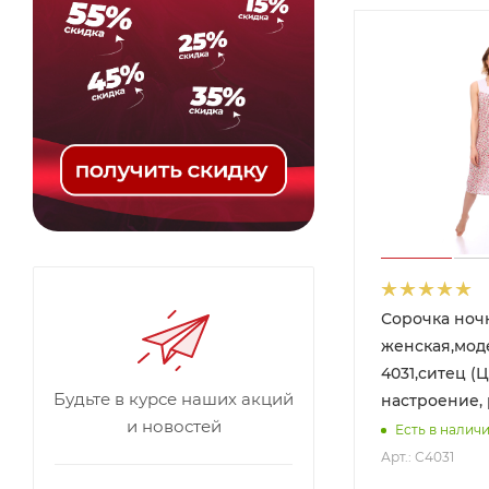
Сорочка ноч
женская,мод
4031,ситец (
Будьте в курсе наших акций
настроение,
и новостей
Есть в наличии
Арт.: С4031