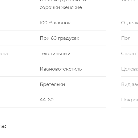
сорочки женские
100 % хлопок
Отдел
При 60 градусах
Пол
ала
Текстильный
Сезон
Ивановотекстиль
Целева
Бретельки
Вид за
44-60
Покро
а: