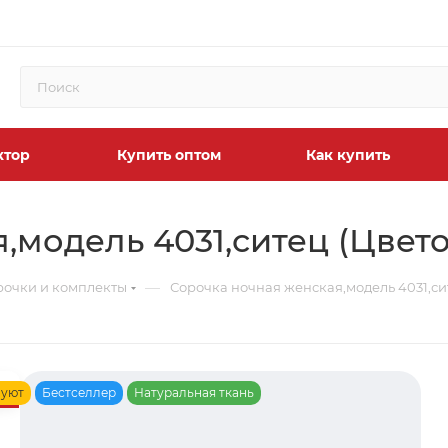
ктор
Купить оптом
Как купить
,модель 4031,ситец (Цвето
—
рочки и комплекты
Сорочка ночная женская,модель 4031,сит
 уют
Бестселлер
Натуральная ткань