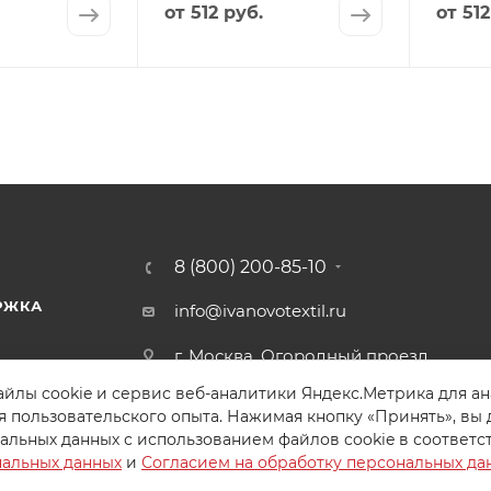
от
512 руб.
от
512
8 (800) 200-85-10
РЖКА
info@ivanovotextil.ru
г. Москва, Огородный проезд,
д.9
йлы cookie и сервис веб-аналитики Яндекс.Метрика для а
я пользовательского опыта. Нажимая кнопку «Принять», вы 
альных данных с использованием файлов cookie в соответс
нальных данных
и
Согласием на обработку персональных да