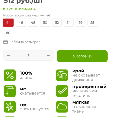
512
руб.
/шт
Есть в наличии: 4
Российский размер
—
44
44
46
48
50
52
54
56
58
60
Таблица размеров
В КОРЗИНУ
крой
100%
не сковывает
хлопок
движения
проверенный
не
ивановский
скатывается
текстиль
мягкая
не
и дышащая
электризуется
ткань