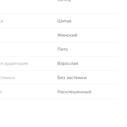
ка
Шитьё
Женский
Лето
я аудитория
Взрослая
стежки
Без застежки
й
Расклешенный