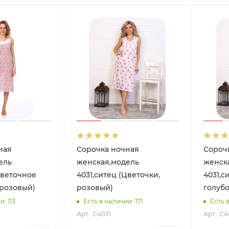
ная
Сорочка ночная
Сороч
ель
женская,модель
женск
Цветочное
4031,ситец (Цветочки,
4031,с
 розовый)
розовый)
голубо
: 113
Есть в наличии: 171
Есть 
Арт.: С4031
Арт.: С4