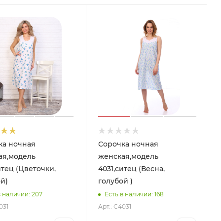
ка ночная
Сорочка ночная
ая,модель
женская,модель
итец (Цветочки,
4031,ситец (Весна,
й)
голубой )
в наличии: 207
Есть в наличии: 168
031
Арт.: С4031