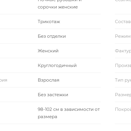
сорочки женские
Трикотаж
Состав
Без отделки
Режим
Женский
Фактур
Круглогодичный
Произ
рия
Взрослая
Тип ру
Без застежки
Разме
98-102 см в зависимости от
Покро
размера