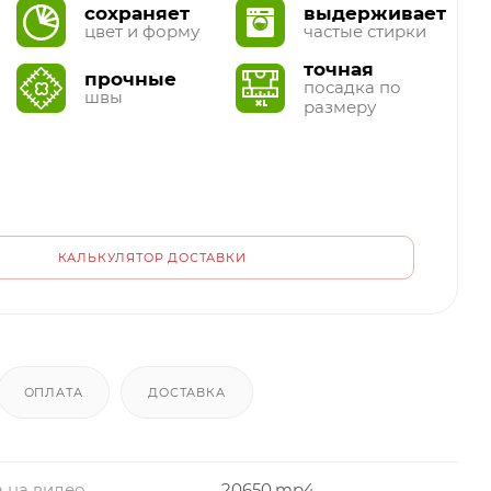
сохраняет
выдерживает
цвет и форму
частые стирки
точная
прочные
посадка по
швы
размеру
КАЛЬКУЛЯТОР ДОСТАВКИ
ОПЛАТА
ДОСТАВКА
 на видео
20650.mp4