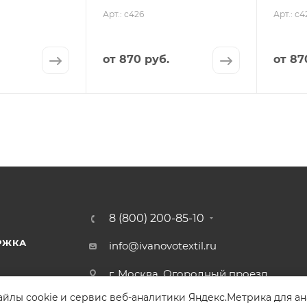
Арт.: с426
Арт.: с4
от
870 руб.
от
87
8 (800) 200-85-10
РЖКА
info@ivanovotextil.ru
г. Москва, Огородный проезд,
д.9
йлы cookie и сервис веб-аналитики Яндекс.Метрика для а