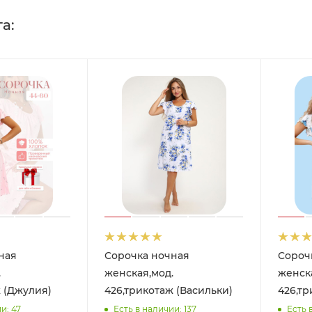
а:
ная
Сорочка ночная
Сороч
.
женская,мод.
женска
 (Джулия)
426,трикотаж (Васильки)
426,тр
и: 47
Есть в наличии: 137
Есть 