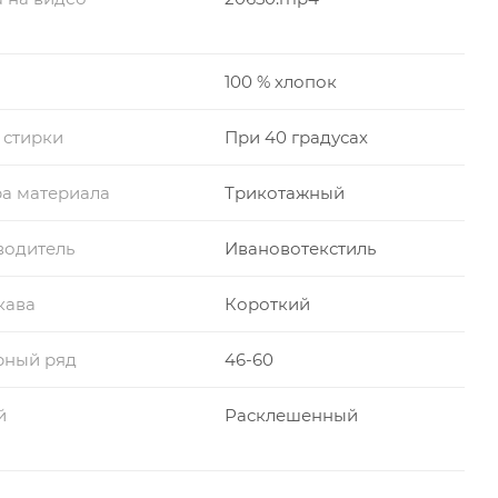
100 % хлопок
 стирки
При 40 градусах
а материала
Трикотажный
водитель
Ивановотекстиль
кава
Короткий
рный ряд
46-60
й
Расклешенный