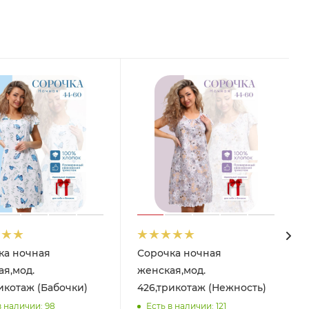
ка ночная
Сорочка ночная
я,мод.
женская,мод.
икотаж (Бабочки)
426,трикотаж (Нежность)
в наличии: 98
Есть в наличии: 121