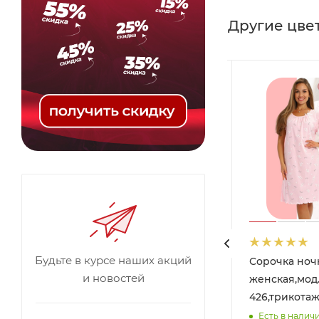
Другие цвет
Будьте в курсе наших акций
Сорочка ночная
Сорочка ноч
и новостей
женская,мод.
женская,мод
есть
426,трикотаж
426,трикотаж
(Одуванчики 426)
Есть в наличи