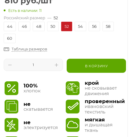
810
руб.
/шт
Есть в наличии: 11
Российский размер
—
52
44
46
48
50
52
54
56
58
60
Таблица размеров
В КОРЗИНУ
крой
100%
не сковывает
хлопок
движения
проверенный
не
ивановский
скатывается
текстиль
мягкая
не
и дышащая
электризуется
ткань