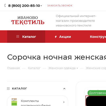
8 (800) 200-85-10
ЗАКАЗАТЬ ЗВОНОК
Официальный интернет-
магазин производителя
ивановского текстиля
Каталог
Акции
Констру
Сорочка ночная женская
—
—
—
Главная
Каталог
Женская одежда
Женские со
КАТАЛОГ
Долговечн
Комплекты
постельного белья