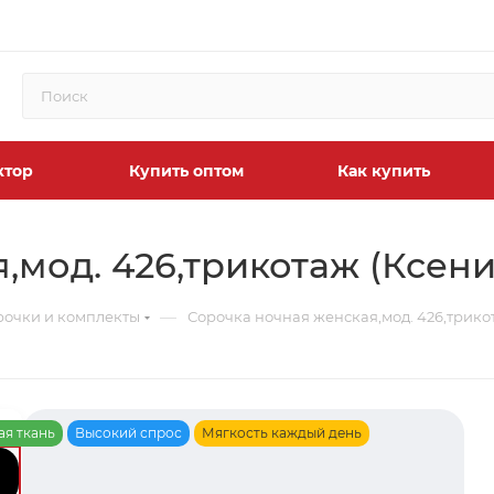
ктор
Купить оптом
Как купить
,мод. 426,трикотаж (Ксени
—
рочки и комплекты
Сорочка ночная женская,мод. 426,трико
ая ткань
Высокий спрос
Мягкость каждый день