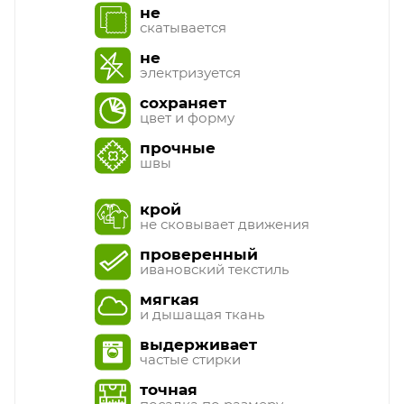
не
скатывается
не
электризуется
сохраняет
цвет и форму
прочные
швы
крой
не сковывает движения
проверенный
ивановский текстиль
мягкая
и дышащая ткань
выдерживает
частые стирки
точная