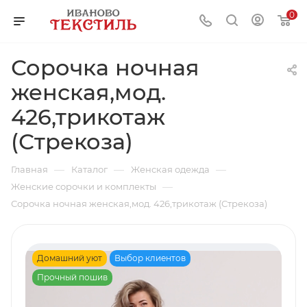
0
Сорочка ночная
женская,мод.
426,трикотаж
(Стрекоза)
—
—
—
Главная
Каталог
Женская одежда
—
Женские сорочки и комплекты
Сорочка ночная женская,мод. 426,трикотаж (Стрекоза)
Домашний уют
Выбор клиентов
Прочный пошив