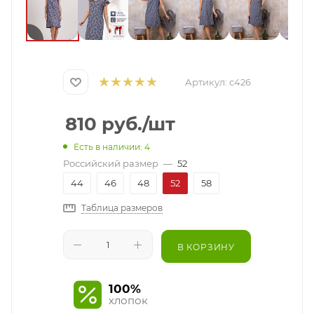
Артикул:
с426
810
руб.
/шт
Есть в наличии: 4
Российский размер
—
52
44
46
48
52
58
Таблица размеров
В КОРЗИНУ
100%
хлопок