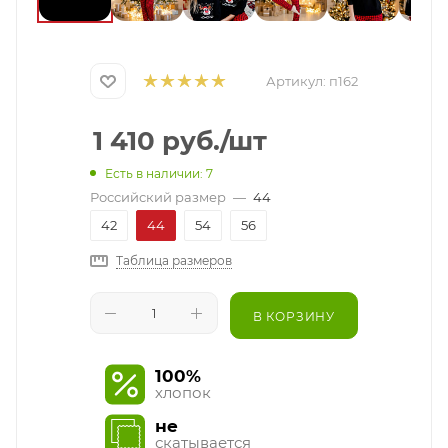
Артикул:
п162
1 410
руб.
/шт
Есть в наличии: 7
Российский размер
—
44
42
44
54
56
Таблица размеров
В КОРЗИНУ
100%
хлопок
не
скатывается