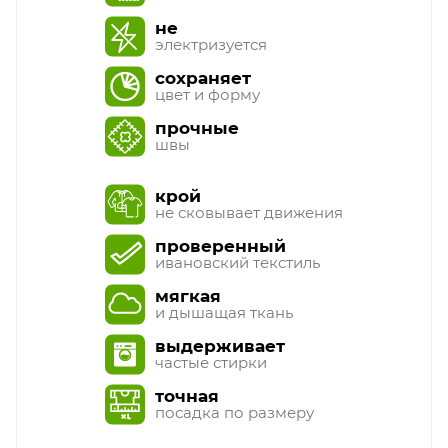
не
электризуется
сохраняет
цвет и форму
прочные
швы
крой
не сковывает движения
проверенный
ивановский текстиль
мягкая
и дышащая ткань
выдерживает
частые стирки
точная
посадка по размеру