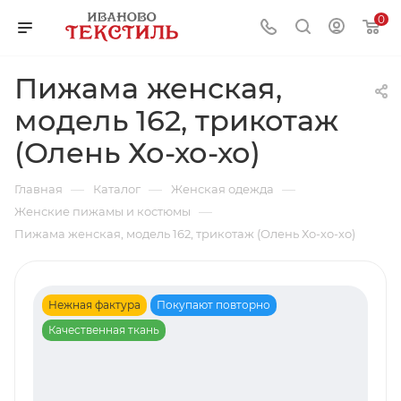
0
Пижама женская,
модель 162, трикотаж
(Олень Хо-хо-хо)
—
—
—
Главная
Каталог
Женская одежда
—
Женские пижамы и костюмы
Пижама женская, модель 162, трикотаж (Олень Хо-хо-хо)
Нежная фактура
Покупают повторно
Качественная ткань