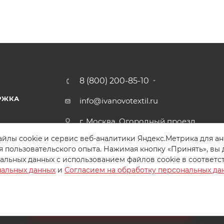
8 (800) 200-85-10
РЖКА
info@ivanovotextil.ru
г. Москва, Огородный проезд,
д.9
йлы cookie и сервис веб-аналитики Яндекс.Метрика для а
я пользовательского опыта. Нажимая кнопку «Принять», вы 
альных данных с использованием файлов cookie в соответс
нальных данных
и
Согласием на обработку персональных да
Создайте идеальный комплект
Конструктор постельного белья