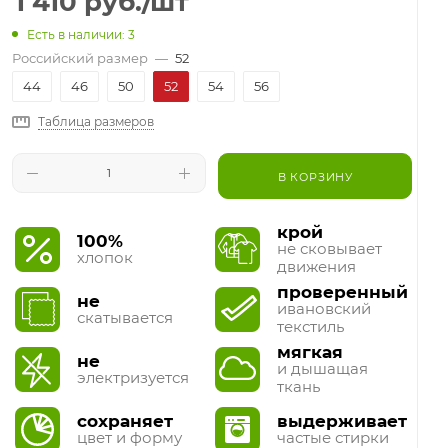
1 410
руб.
/шт
Есть в наличии: 3
Российский размер
—
52
44
46
50
52
54
56
Таблица размеров
В КОРЗИНУ
крой
100%
не сковывает
хлопок
движения
проверенный
не
ивановский
скатывается
текстиль
мягкая
не
и дышащая
электризуется
ткань
сохраняет
выдерживает
цвет и форму
частые стирки