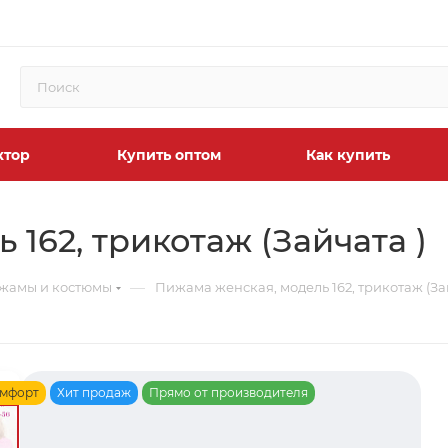
ктор
Купить оптом
Как купить
162, трикотаж (Зайчата )
—
жамы и костюмы
Пижама женская, модель 162, трикотаж (За
мфорт
Хит продаж
Прямо от производителя