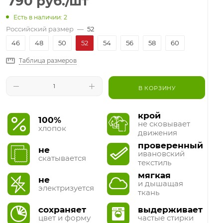
790
руб.
/шт
Есть в наличии: 2
Российский размер
—
52
46
48
50
52
54
56
58
60
Таблица размеров
В КОРЗИНУ
крой
100%
не сковывает
хлопок
движения
проверенный
не
ивановский
скатывается
текстиль
мягкая
не
и дышащая
электризуется
ткань
сохраняет
выдерживает
цвет и форму
частые стирки