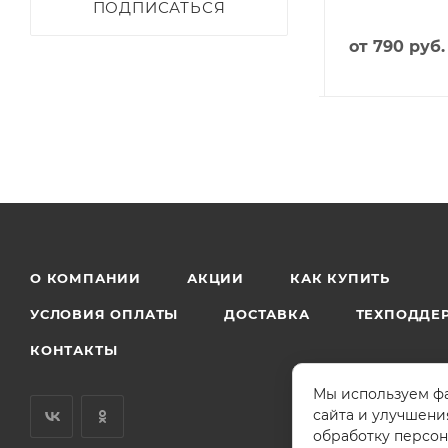
ПОДПИСАТЬСЯ
от
356 руб.
790 руб.
от
790 руб.
-
55
%
Экономия
434 руб.
О КОМПАНИИ
АКЦИИ
КАК КУПИТЬ
УСЛОВИЯ ОПЛАТЫ
ДОСТАВКА
ТЕХПОДДЕ
КОНТАКТЫ
Мы используем фа
сайта и улучшени
обработку персон