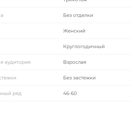
ка
Без отделки
Женский
Круглогодичный
я аудитория
Взрослая
стежки
Без застежки
рный ряд
46-60