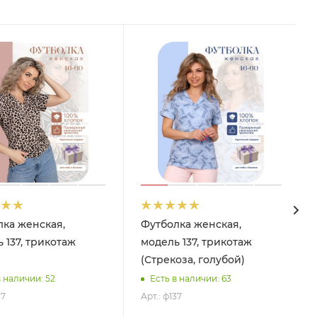
лка женская,
Футболка женская,
 137, трикотаж
модель 137, трикотаж
(Стрекоза, голубой)
в наличии: 52
Есть в наличии: 63
37
Арт.: ф137