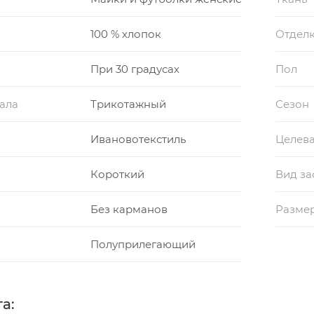
100 % хлопок
Отдел
При 30 градусах
Пол
ала
Трикотажный
Сезон
Ивановотекстиль
Целева
Короткий
Вид за
Без карманов
Разме
Полуприлегающий
а: