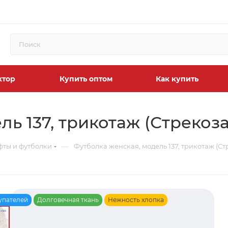
ктор
Купить оптом
Как купить
ь 137, трикотаж (Стрекоза
—
фты и футболки
Футболка женская, модель 137, трикотаж (Ст
упателей
Долговечная ткань
Нежность хлопка