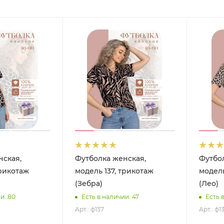
нская,
Футболка женская,
Футбо
трикотаж
модель 137, трикотаж
модель
(Зебра)
(Лео)
и: 80
Есть в наличии: 47
Есть 
Арт.: ф137
Арт.: ф1