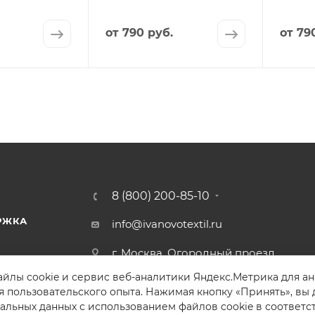
от
790 руб.
от
79
8 (800) 200-85-10
РЖКА
info@ivanovotextil.ru
г. Москва, Огородный проезд,
д.9
йлы cookie и сервис веб-аналитики Яндекс.Метрика для а
я пользовательского опыта. Нажимая кнопку «Принять», вы 
альных данных с использованием файлов cookie в соответс