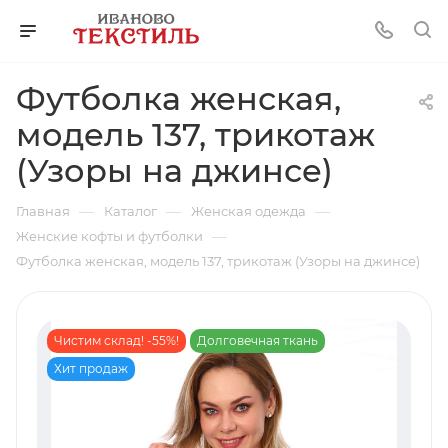
Футболка женская,
модель 137, трикотаж
(Узоры на джинсе)
—
—
—
Главная
Каталог
Женская одежда
—
Женские кофты и футболки
Футболка женская, модель 137, трикотаж (Узоры на джинсе)
Чистим склад! -55%!
Долговечная ткань
Хит продаж