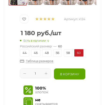
Артикул:
х124
1 180
руб.
/шт
Есть в наличии: 4
Российский размер
—
60
44
46
48
56
58
60
Таблица размеров
В КОРЗИНУ
100%
хлопок
не
скатывается