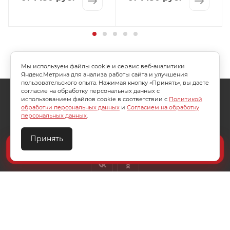
Мы используем файлы cookie и сервис веб-аналитики
Яндекс.Метрика для анализа работы сайта и улучшения
пользовательского опыта. Нажимая кнопку «Принять», вы даете
согласие на обработку персональных данных с
О КОМПАНИИ
АКЦИИ
КАК КУПИТЬ
использованием файлов cookie в соответствии с
Политикой
обработки персональных данных
и
Согласием на обработку
УСЛОВИЯ ОПЛАТЫ
ДОСТАВКА
персональных данных
.
ТЕХПОДДЕРЖКА
КОНТАКТЫ
Принять
Создайте идеальный комплект
Конструктор постельного белья
8 (800) 200-85-10
info@ivanovotextil.ru