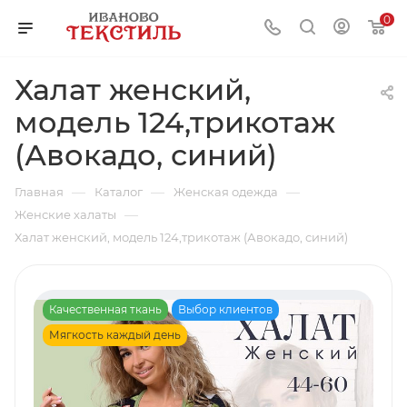
0
Халат женский,
модель 124,трикотаж
(Авокадо, синий)
—
—
—
Главная
Каталог
Женская одежда
—
Женские халаты
Халат женский, модель 124,трикотаж (Авокадо, синий)
Качественная ткань
Выбор клиентов
Мягкость каждый день