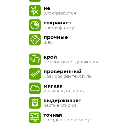
не
электризуется
сохраняет
цвет и форму
прочные
швы
крой
не сковывает движения
проверенный
ивановский текстиль
мягкая
и дышащая ткань
выдерживает
частые стирки
точная
посадка по размеру