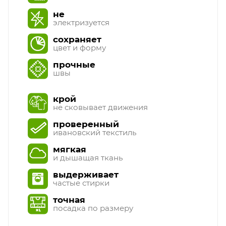
не
электризуется
сохраняет
цвет и форму
прочные
швы
крой
не сковывает движения
проверенный
ивановский текстиль
мягкая
и дышащая ткань
выдерживает
частые стирки
точная
посадка по размеру