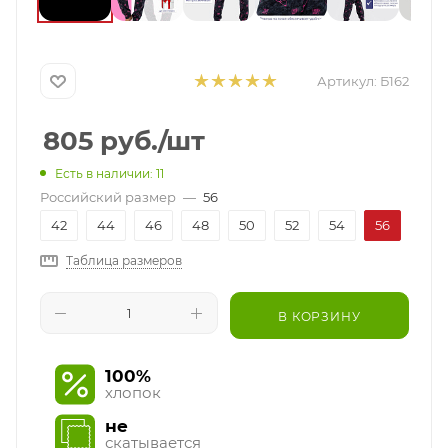
Артикул:
Б162
805
руб.
/шт
Есть в наличии: 11
Российский размер
—
56
42
44
46
48
50
52
54
56
Таблица размеров
В КОРЗИНУ
100%
хлопок
не
скатывается