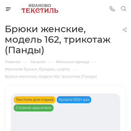
Брюки женские,
модель 162, трикотаж
(Панды)
—
—
—
Главная
Каталог
Женская одежда
—
Женские брюки, бриджи, шорты
Брюки женские, модель 162, трикотаж (Панды)
Текстиль для отдыха
Купили 500+ раз
Стойкие красители