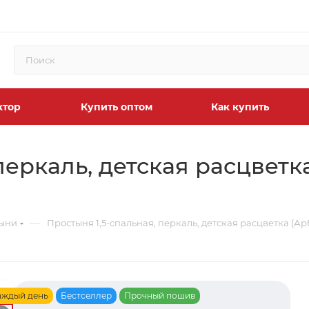
ктор
Купить оптом
Как купить
перкаль, детская расцветк
—
тыни
Простыня 1,5-спальная, перкаль, детская расцветка (А
аждый день
Бестселлер
Прочный пошив