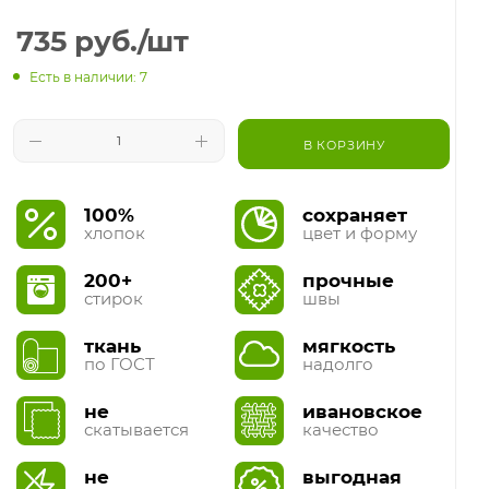
735
руб.
/шт
Есть в наличии: 7
В КОРЗИНУ
100%
сохраняет
хлопок
цвет и форму
200+
прочные
стирок
швы
ткань
мягкость
по ГОСТ
надолго
не
ивановское
скатывается
качество
не
выгодная