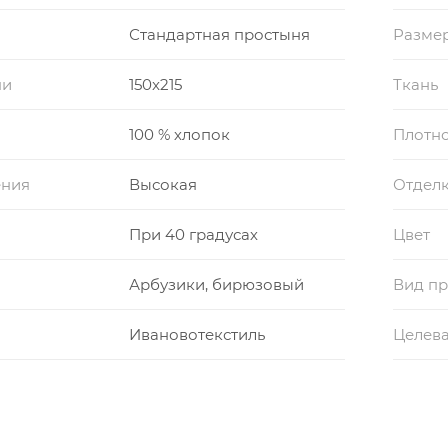
Стандартная простыня
Размер
ни
150x215
Ткань
100 % хлопок
Плотно
ения
Высокая
Отдел
При 40 градусах
Цвет
Арбузики, бирюзовый
Вид пр
Ивановотекстиль
Целева