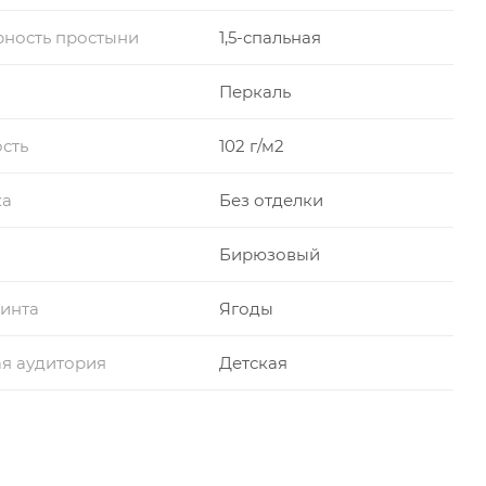
ность простыни
1,5-спальная
Перкаль
сть
102 г/м2
ка
Без отделки
Бирюзовый
инта
Ягоды
я аудитория
Детская