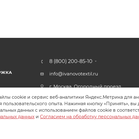
8 (800) 200-85-10
РЖКА
info@ivanovotextil.ru
г. Москва, Огородный проезд,
д.9
йлы cookie и сервис веб-аналитики Яндекс.Метрика для а
я пользовательского опыта. Нажимая кнопку «Принять», вы 
альных данных с использованием файлов cookie в соответс
нальных данных
и
Согласием на обработку персональных да
Создайте идеальный комплект
Конструктор постельного белья