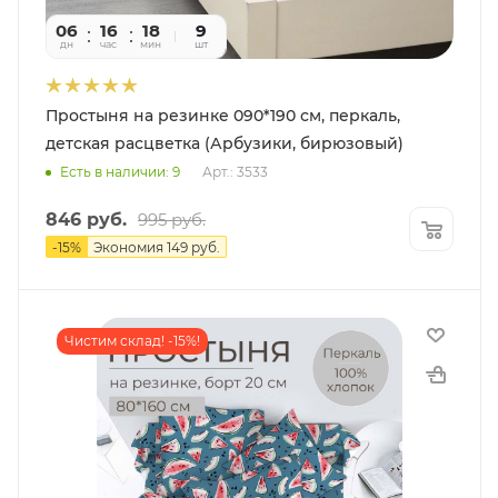
06
16
18
22
9
дн
час
мин
сек
шт
Простыня на резинке 090*190 см, перкаль,
детская расцветка (Арбузики, бирюзовый)
Есть в наличии: 9
Арт.: 3533
846
руб.
995
руб.
-
15
%
Экономия
149
руб.
Чистим склад! -15%!