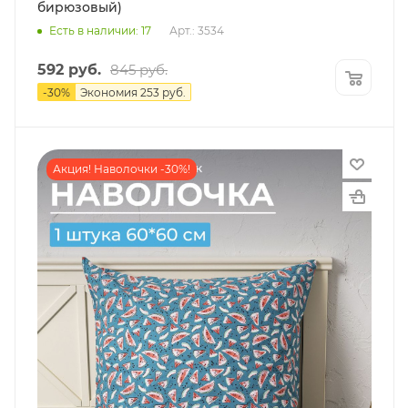
бирюзовый)
Есть в наличии: 17
Арт.: 3534
592
руб.
845
руб.
-
30
%
Экономия
253
руб.
Акция! Наволочки -30%!