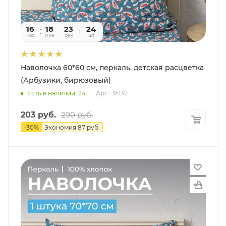
16
18
22
24
час
мин
сек
шт
Наволочка 60*60 см, перкаль, детская расцветка
(Арбузики, бирюзовый)
Есть в наличии: 24
Арт.: 35132
203
руб.
290
руб.
-
30
%
Экономия
87
руб.