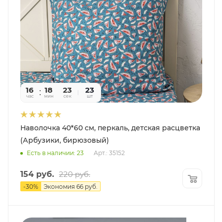
16
18
22
23
час
мин
сек
шт
Наволочка 40*60 см, перкаль, детская расцветка
(Арбузики, бирюзовый)
Есть в наличии: 23
Арт.: 35152
154
руб.
220
руб.
-
30
%
Экономия
66
руб.