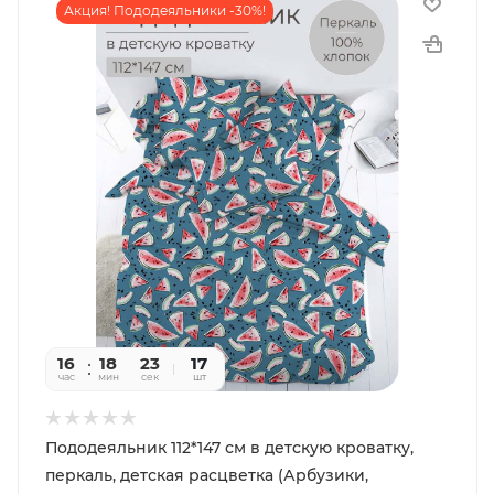
Акция! Пододеяльники -30%!
16
18
22
17
час
мин
сек
шт
Пододеяльник 112*147 см в детскую кроватку,
перкаль, детская расцветка (Арбузики,