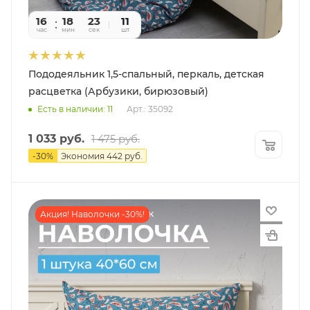
16
18
22
11
час
мин
сек
шт
Пододеяльник 1,5-спальный, перкаль, детская
расцветка (Арбузики, бирюзовый)
Есть в наличии: 11
Арт.: 35092
1 033
руб.
1 475
руб.
-
30
%
Экономия
442
руб.
Акция! Наволочки -30%!