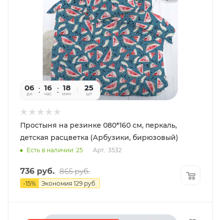
06
16
18
22
25
дн
час
мин
сек
шт
Простыня на резинке 080*160 см, перкаль,
детская расцветка (Арбузики, бирюзовый)
Есть в наличии: 25
Арт.: 3532
736
руб.
865
руб.
-
15
%
Экономия
129
руб.