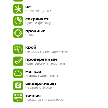
не
электризуется
сохраняет
цвет и форму
прочные
швы
крой
не сковывает движения
проверенный
ивановский текстиль
мягкая
и дышащая ткань
выдерживает
частые стирки
точная
посадка по размеру