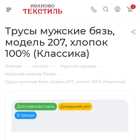
0
Трусы мужские бязь,
модель 207, хлопок
100% (Классика)
—
—
—
Главная
Каталог
Мужская одежда
—
Мужское нижнее белье
Трусы мужские бязь, модель 207, хлопок 100% (Классика)
Долговечная ткань
Домашний уют
В тренде