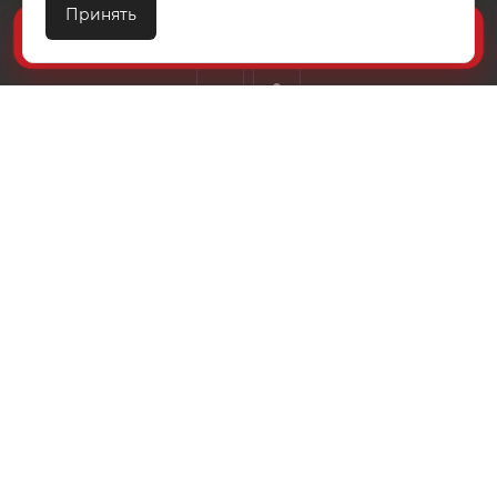
Принять
ТЕХПОДДЕРЖКА
КОНТАКТЫ
Создайте идеальный комплект
Конструктор постельного белья
8 (800) 200-85-10
info@ivanovotextil.ru
г. Москва, Огородный проезд, д.9
СОГЛАСИЕ НА ОБРАБОТКУ ПЕРСОНАЛЬНЫХ ДАННЫХ
ПОЛИТИКА ОБРАБОТКИ ПЕРСОНАЛЬНЫХ ДАННЫХ
2026 © ООО "Ивановотекстиль". ОГРН:1073703000029