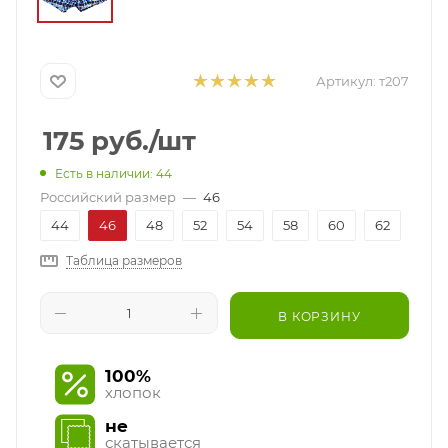
Артикул:
т207
175
руб.
/шт
Есть в наличии: 44
Российский размер
—
46
44
46
48
52
54
58
60
62
Таблица размеров
В КОРЗИНУ
100%
хлопок
не
скатывается