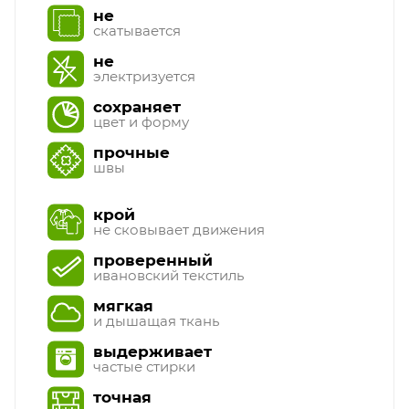
не
скатывается
не
электризуется
сохраняет
цвет и форму
прочные
швы
крой
не сковывает движения
проверенный
ивановский текстиль
мягкая
и дышащая ткань
выдерживает
частые стирки
точная