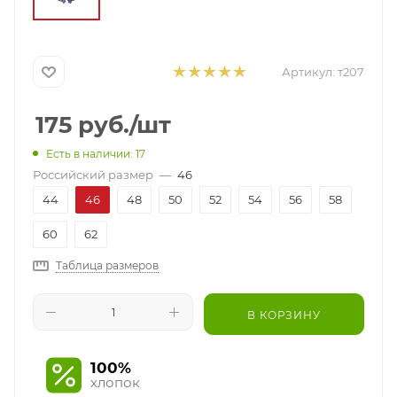
Артикул:
т207
175
руб.
/шт
Есть в наличии: 17
Российский размер
—
46
44
46
48
50
52
54
56
58
60
62
Таблица размеров
В КОРЗИНУ
100%
хлопок