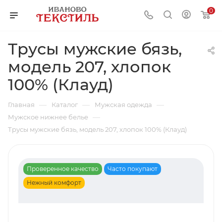
0
Трусы мужские бязь,
модель 207, хлопок
100% (Клауд)
—
—
—
Главная
Каталог
Мужская одежда
—
Мужское нижнее белье
Трусы мужские бязь, модель 207, хлопок 100% (Клауд)
Проверенное качество
Часто покупают
Нежный комфорт