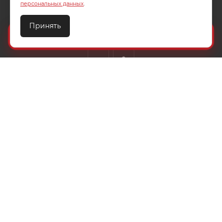
персональных данных
.
УСЛОВИЯ ОПЛАТЫ
ДОСТАВКА
Принять
ТЕХПОДДЕРЖКА
КОНТАКТЫ
Создайте идеальный комплект
Конструктор постельного белья
8 (800) 200-85-10
info@ivanovotextil.ru
г. Москва, Огородный проезд, д.9
СОГЛАСИЕ НА ОБРАБОТКУ ПЕРСОНАЛЬНЫХ ДАННЫХ
ПОЛИТИКА ОБРАБОТКИ ПЕРСОНАЛЬНЫХ ДАННЫХ
2026 © ООО "Ивановотекстиль". ОГРН:1073703000029