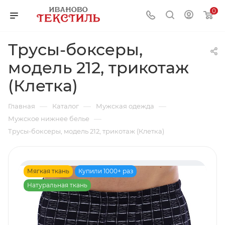
0
Трусы-боксеры,
модель 212, трикотаж
(Клетка)
—
—
—
Главная
Каталог
Мужская одежда
—
Мужское нижнее белье
Трусы-боксеры, модель 212, трикотаж (Клетка)
Мягкая ткань
Купили 1000+ раз
Натуральная ткань