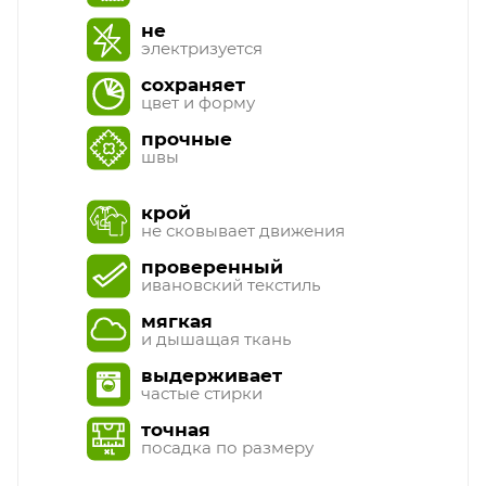
не
электризуется
сохраняет
цвет и форму
прочные
швы
крой
не сковывает движения
проверенный
ивановский текстиль
мягкая
и дышащая ткань
выдерживает
частые стирки
точная
посадка по размеру