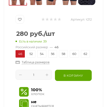
Артикул:
т212
280
руб.
/шт
Есть в наличии: 39
Российский размер
—
46
46
52
54
56
58
60
62
Таблица размеров
В КОРЗИНУ
100%
хлопок
не
скатывается