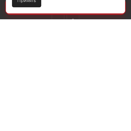
Принять
ТЕХПОДДЕРЖКА
КОНТАКТЫ
Создайте идеальный комплект
Конструктор постельного белья
8 (800) 200-85-10
info@ivanovotextil.ru
г. Москва, Огородный проезд, д.9
СОГЛАСИЕ НА ОБРАБОТКУ ПЕРСОНАЛЬНЫХ ДАННЫХ
ПОЛИТИКА ОБРАБОТКИ ПЕРСОНАЛЬНЫХ ДАННЫХ
2026 © ООО "Ивановотекстиль". ОГРН:1073703000029