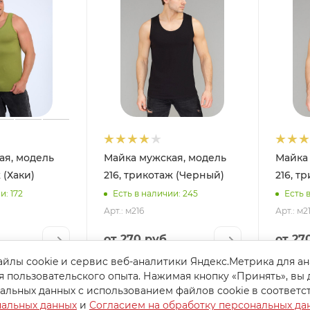
ая, модель
Майка мужская, модель
Майка
 (Хаки)
216, трикотаж (Черный)
216, т
и: 172
Есть в наличии: 245
Есть 
Арт.: м216
Арт.: м2
от
270 руб.
от
27
йлы cookie и сервис веб-аналитики Яндекс.Метрика для а
я пользовательского опыта. Нажимая кнопку «Принять», вы 
альных данных с использованием файлов cookie в соответс
нальных данных
и
Согласием на обработку персональных да