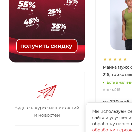
Майка мужск
216, трикотаж
Есть в наличи
Арт.: м216
от
270 руб.
Будьте в курсе наших акций
Мы используем фа
и новостей
сайта и улучшени
обработку персон
обработки персо