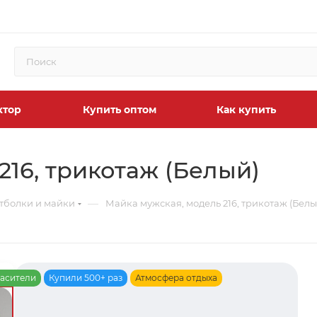
ктор
Купить оптом
Как купить
216, трикотаж (Белый)
—
тболки и майки
Майка мужская, модель 216, трикотаж (Белы
расители
Купили 500+ раз
Атмосфера отдыха