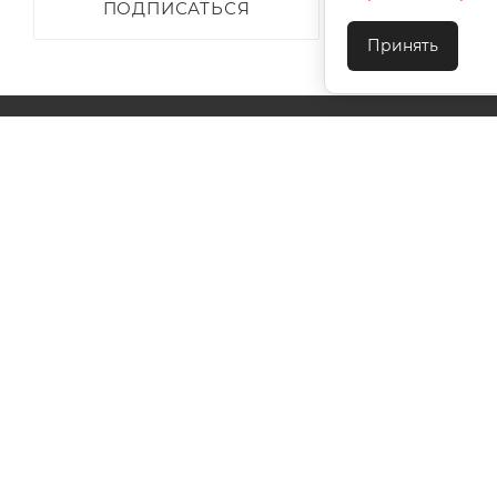
ПОДПИСАТЬСЯ
Принять
О КОМПАНИИ
АКЦИИ
КАК КУПИТЬ
УСЛОВИЯ ОПЛАТЫ
ДОСТАВКА
ТЕХПОДДЕ
КОНТАКТЫ
2026 © ООО "Ивановотекстиль". ОГРН:1073703000029