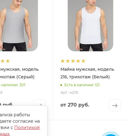
 мужская, модель
Майка мужская, модель
рикотаж (Серый)
216, трикотаж (Белый)
в наличии: 301
Есть в наличии: 121
16
Арт.: м216
0 руб.
от
270 руб.
нализа работы
даете согласие на
твии с
Политикой
нных
.