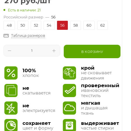
270
руб.
/шт
Есть в наличии: 21
Российский размер
—
56
48
50
52
54
56
58
60
62
Таблица размеров
В КОРЗИНУ
крой
100%
не сковывает
хлопок
движения
проверенный
не
ивановский
скатывается
текстиль
мягкая
не
и дышащая
электризуется
ткань
сохраняет
выдерживает
цвет и форму
частые стирки