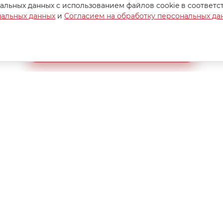
альных данных с использованием файлов cookie в соответс
от
137 руб.
от
137
нальных данных
и
Согласием на обработку персональных да
210 руб.
210 руб
я
73 руб.
-
35
%
Экономия
73 руб.
-
35
%
Создайте идеальный комплект
Конструктор постельного белья
8 (800) 200-85-10
РЖКА
info@ivanovotextil.ru
г. Москва, Огородный проезд,
д.9