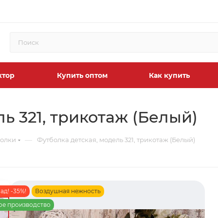
ктор
Купить оптом
Как купить
ь 321, трикотаж (Белый)
—
болки
Футболка детская, модель 321, трикотаж (Белый)
ад! -35%!
Воздушная нежность
ое производство