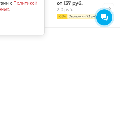
твии с
Политикой
 руб.
от
137 руб.
нных
.
.
210 руб.
Экономия
73 руб.
-
35
%
Экономия
73 руб.
СОГЛАСИЕ НА ОБРАБОТКУ
ПЕРСОНАЛЬНЫХ ДАННЫХ
ПОЛИТИКА ОБРАБОТКИ ПЕРСОНАЛЬНЫХ
ДАННЫХ