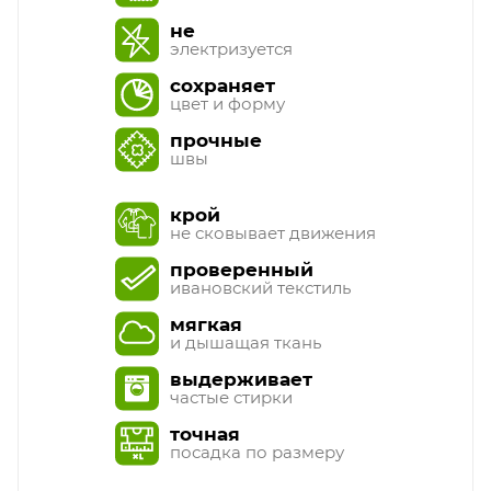
не
электризуется
сохраняет
цвет и форму
прочные
швы
крой
не сковывает движения
проверенный
ивановский текстиль
мягкая
и дышащая ткань
выдерживает
частые стирки
точная
посадка по размеру