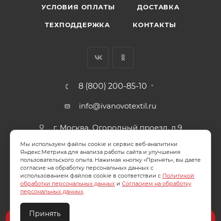
УСЛОВИЯ ОПЛАТЫ
ДОСТАВКА
ТЕХПОДДЕРЖКА
КОНТАКТЫ
8 (800) 200-85-10
info@ivanovotextil.ru
г. Москва, Огородный проезд, д.9
Мы используем файлы cookie и сервис веб-аналитики
СОГЛАСИЕ НА ОБРАБОТКУ ПЕРСОНАЛЬНЫХ ДАННЫХ
Яндекс.Метрика для анализа работы сайта и улучшения
пользовательского опыта. Нажимая кнопку «Принять», вы даете
согласие на обработку персональных данных с
ПОЛИТИКА ОБРАБОТКИ ПЕРСОНАЛЬНЫХ ДАННЫХ
использованием файлов cookie в соответствии с
Политикой
обработки персональных данных
и
Согласием на обработку
персональных данных
.
Принять
2026 © ООО "Ивановотекстиль". ОГРН:1073703000029
Создайте идеальный комплект