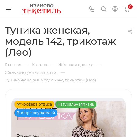
0
Туника женская,
модель 142, трикотаж
(Лео)
—
—
—
Главная
Каталог
Женская одежда
—
Женские туники и платья
Туника женская, модель 142, трикотаж (Лео)
Атмосфера отдыха
Натуральная ткань
Выбор покупателей