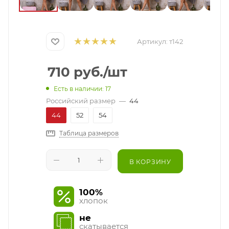
Артикул:
т142
710
руб.
/шт
Есть в наличии: 17
Российский размер
—
44
44
52
54
Таблица размеров
В КОРЗИНУ
100%
хлопок
не
скатывается