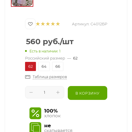
Артикул:
С4012БР
560
руб.
/шт
Есть в наличии: 1
Российский размер
—
62
62
64
66
Таблица размеров
В КОРЗИНУ
100%
хлопок
не
скатывается