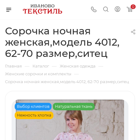
0
Сорочка ночная
женская,модель 4012,
62-70 размер,ситец
—
—
—
Главная
Каталог
Женская одежда
—
Женские сорочки и комплекты
Сорочка ночная женская,модель 4012, 62-70 размер,ситец
Выбор клиентов
Натуральная ткань
Нежность хлопка