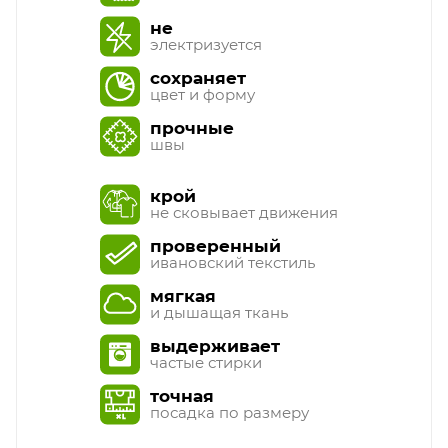
не
электризуется
сохраняет
цвет и форму
прочные
швы
крой
не сковывает движения
проверенный
ивановский текстиль
мягкая
и дышащая ткань
выдерживает
частые стирки
точная
посадка по размеру