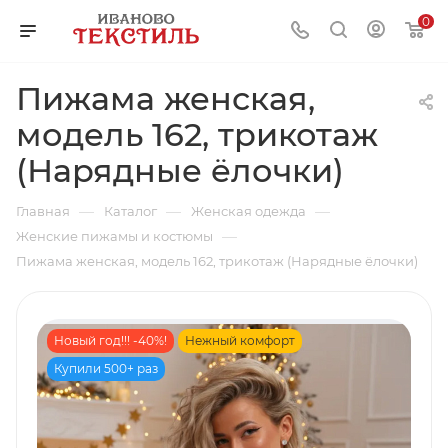
0
Пижама женская,
модель 162, трикотаж
(Нарядные ёлочки)
—
—
—
Главная
Каталог
Женская одежда
—
Женские пижамы и костюмы
Пижама женская, модель 162, трикотаж (Нарядные ёлочки)
Новый год!!! -40%!
Нежный комфорт
Купили 500+ раз