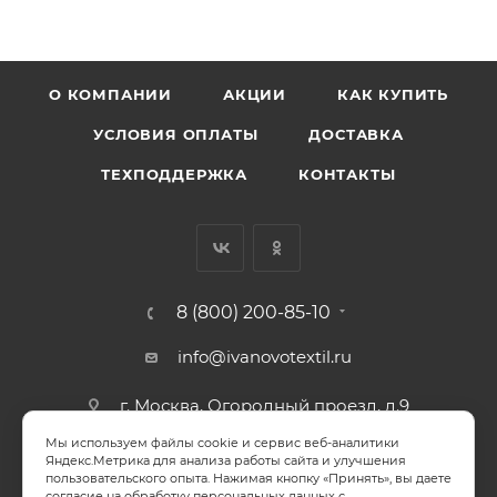
О КОМПАНИИ
АКЦИИ
КАК КУПИТЬ
УСЛОВИЯ ОПЛАТЫ
ДОСТАВКА
ТЕХПОДДЕРЖКА
КОНТАКТЫ
8 (800) 200-85-10
info@ivanovotextil.ru
г. Москва, Огородный проезд, д.9
Мы используем файлы cookie и сервис веб-аналитики
СОГЛАСИЕ НА ОБРАБОТКУ ПЕРСОНАЛЬНЫХ ДАННЫХ
Яндекс.Метрика для анализа работы сайта и улучшения
пользовательского опыта. Нажимая кнопку «Принять», вы даете
согласие на обработку персональных данных с