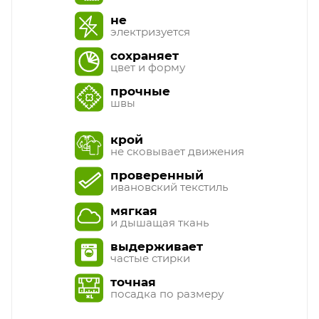
не
электризуется
сохраняет
цвет и форму
прочные
швы
крой
не сковывает движения
проверенный
ивановский текстиль
мягкая
и дышащая ткань
выдерживает
частые стирки
точная
посадка по размеру