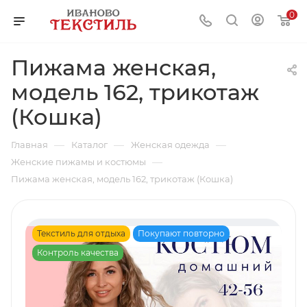
0
Пижама женская,
модель 162, трикотаж
(Кошка)
—
—
—
Главная
Каталог
Женская одежда
—
Женские пижамы и костюмы
Пижама женская, модель 162, трикотаж (Кошка)
Текстиль для отдыха
Покупают повторно
Контроль качества