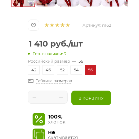
Артикул:
п162
1 410
руб.
/шт
Есть в наличии: 3
Российский размер
—
56
42
46
52
54
56
Таблица размеров
В КОРЗИНУ
100%
хлопок
не
скатывается