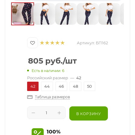
Артикул:
БП162
805
руб.
/шт
Есть в наличии: 6
Российский размер
—
42
42
44
46
48
50
Таблица размеров
В КОРЗИНУ
100%