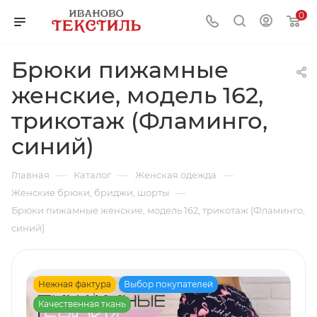
0
Брюки пижамные
женские, модель 162,
трикотаж (Фламинго,
синий)
—
—
—
Главная
Каталог
Женская одежда
—
Женские брюки, бриджи, шорты
Брюки пижамные женские, модель 162, трикотаж (Фламинго,
синий)
Нежная фактура
Выбор покупателей
Качественная ткань