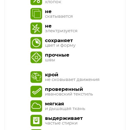
хлопок
не
скатывается
не
электризуется
сохраняет
цвет и форму
прочные
швы
крой
не сковывает движения
проверенный
ивановский текстиль
мягкая
и дышащая ткань
выдерживает
частые стирки