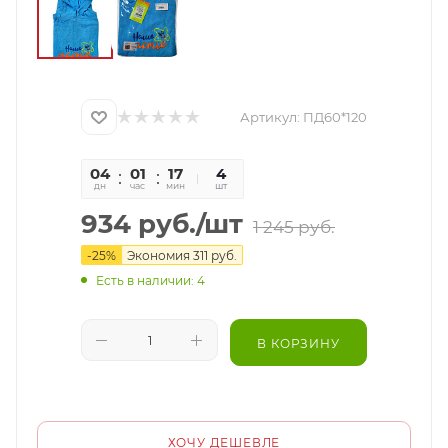
Артикул:
ПД60*120
04
01
17
48
4
дн
час
мин
сек
шт
934
руб.
/шт
1 245
руб.
-
25
%
Экономия
311
руб.
Есть в наличии: 4
В КОРЗИНУ
ХОЧУ ДЕШЕВЛЕ