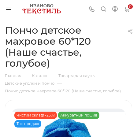
0
Пончо детское
махровое 60*120
(Наше счастье,
голубое)
—
—
—
Главная
Каталог
Товары для сауны
—
Детские уголки и пончо
Пончо детское махровое 60*120 (Наше счастье, голубое)
Чистим склад! -25%!
Аккуратный пошив
Топ продаж