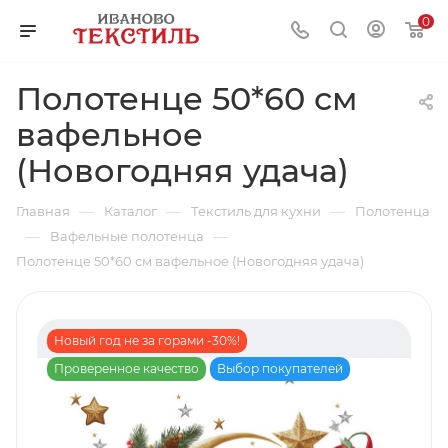
0
Полотенце 50*60 см
вафельное
(Новогодняя удача)
—
—
—
Главная
Каталог
Текстиль для кухни
Полотенца
—
—
Вафельные полотенца
Полотенце 50*60 см вафельное (Новогодняя удача)
Новый год не за горами -30%!
Проверенное качество
Выбор покупателей