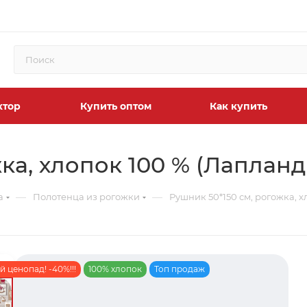
ктор
Купить оптом
Как купить
ка, хлопок 100 % (Лапланд
—
—
а
Полотенца из рогожки
Рушник 50*150 см, рогожка, х
 ценопад! -40%!!!
100% хлопок
Топ продаж