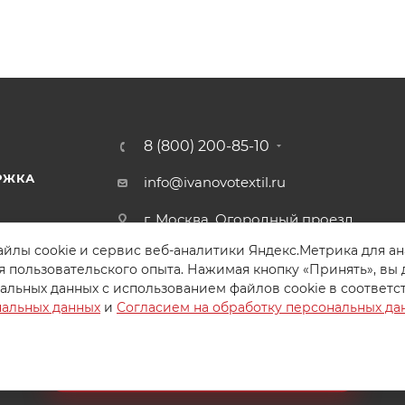
8 (800) 200-85-10
РЖКА
info@ivanovotextil.ru
г. Москва, Огородный проезд,
д.9
йлы cookie и сервис веб-аналитики Яндекс.Метрика для а
я пользовательского опыта. Нажимая кнопку «Принять», вы 
альных данных с использованием файлов cookie в соответс
нальных данных
и
Согласием на обработку персональных да
Создайте идеальный комплект
Конструктор постельного белья