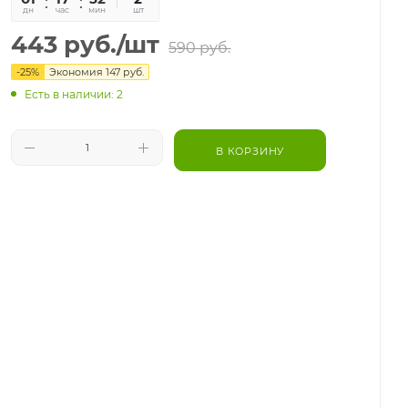
дн
час
мин
сек
шт
443
руб.
/шт
590
руб.
-
25
%
Экономия
147
руб.
Есть в наличии: 2
В КОРЗИНУ