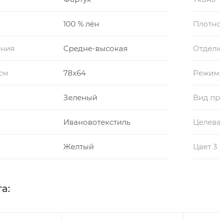
100 % лён
Плотно
ения
Средне-высокая
Отдел
см
78х64
Режим
Зеленый
Вид пр
Ивановотекстиль
Целева
Желтый
Цвет 3
а: