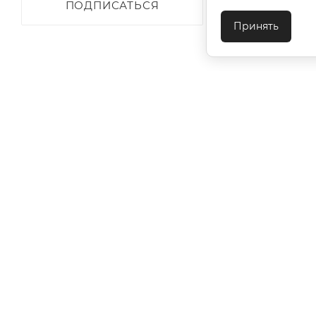
ПОДПИСАТЬСЯ
Принять
О КОМПАНИИ
АКЦИИ
КАК КУПИТЬ
УСЛОВИЯ ОПЛАТЫ
ДОСТАВКА
ТЕХПОДДЕ
КОНТАКТЫ
2026 © ООО "Ивановотекстиль". ОГРН:1073703000029