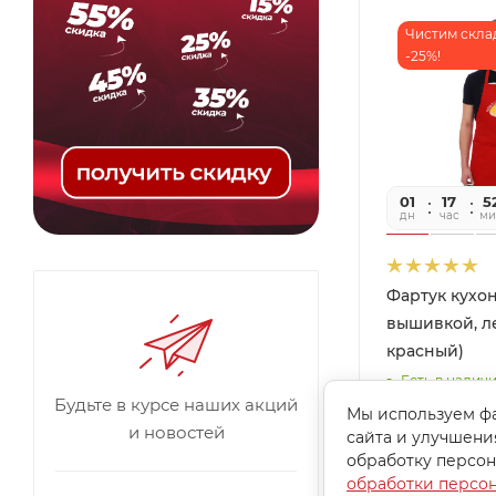
Чистим скла
-25%!
01
17
5
дн
час
ми
Фартук кухо
вышивкой, л
красный)
Есть в наличи
Будьте в курсе наших акций
Мы используем фа
443
руб.
/ш
и новостей
сайта и улучшени
590
руб.
обработку персон
-
25
%
Экономи
обработки персо