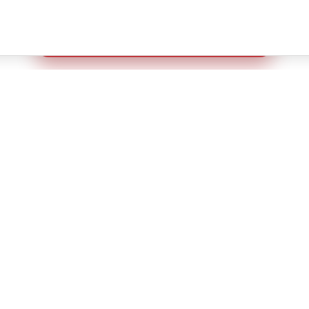
Создайте идеальный комплект
Конструктор постельного белья
8 (800) 200-85-10
РЖКА
info@ivanovotextil.ru
г. Москва, Огородный проезд,
д.9