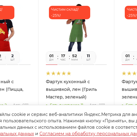
д!
Чистим склад!
Чист
-25%!
-25%!
2
40
2
01
17
52
40
11
01
н
сек
шт
дн
час
мин
сек
шт
дн
нный с
Фартук кухонный с
Фарту
ен (Пицца,
вышивкой, лен (Гриль
вышивк
Мастер, зеленый)
зелен
Арт.: 0111
Арт.: 0111
и: 2
Есть в наличии: 11
Есть 
йлы cookie и сервис веб-аналитики Яндекс.Метрика для а
т
443
руб.
/шт
443
р
я пользовательского опыта. Нажимая кнопку «Принять», вы 
590
руб.
590
ру
альных данных с использованием файлов cookie в соответс
я
147
руб.
-
25
%
Экономия
147
руб.
-
25
%
Э
нальных данных
и
Согласием на обработку персональных да