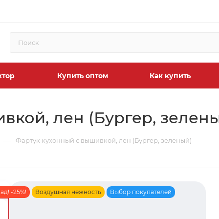
ктор
Купить оптом
Как купить
вкой, лен (Бургер, зелен
—
Фартук кухонный с вышивкой, лен (Бургер, зеленый)
ад! -25%!
Воздушная нежность
Выбор покупателей