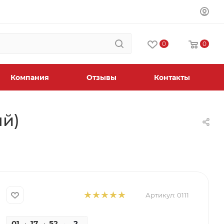
0
0
Компания
Отзывы
Контакты
ый)
Артикул:
0111
01
17
52
40
2