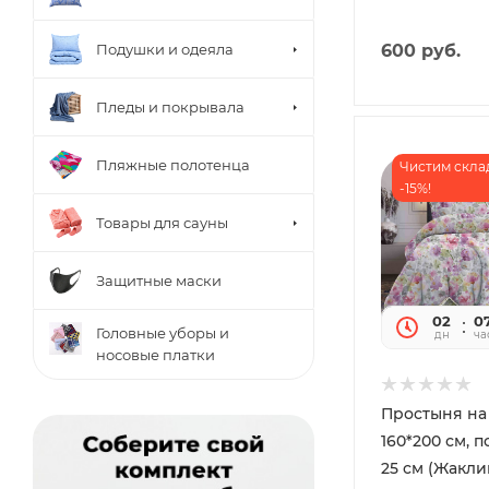
600
руб.
Подушки и одеяла
Пледы и покрывала
Пляжные полотенца
Чистим скла
-15%!
Товары для сауны
Защитные маски
02
0
Головные уборы и
дн
ча
носовые платки
Простыня на
160*200 см, 
25 см (Жакли