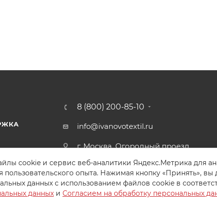
8 (800) 200-85-10
РЖКА
info@ivanovotextil.ru
г. Москва, Огородный проезд,
д.9
йлы cookie и сервис веб-аналитики Яндекс.Метрика для а
я пользовательского опыта. Нажимая кнопку «Принять», вы 
альных данных с использованием файлов cookie в соответс
нальных данных
и
Согласием на обработку персональных да