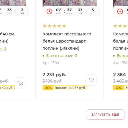
7
32
3
07
37
32
5
н
сек
шт
час
мин
сек
шт
*40 см,
Комплект постельного
Компле
лин)
белья Евростандарт,
белья 
поплин (Жаклин)
поплин
и: 3
Есть в наличии: 5
Есть в
Арт.: 1504
Арт.: 150
2 233
руб.
2 384
руб.
3 190
руб.
3 405
р
я
42
руб.
-
30
%
Экономия
957
руб.
-
30
%
Э
ЗАГРУЗИТЬ ЕЩЕ