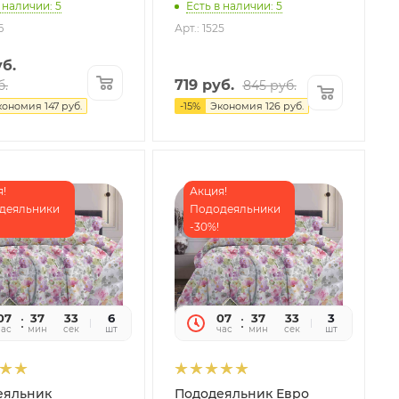
 наличии: 5
Есть в наличии: 5
6
Арт.: 1525
б.
719
руб.
б.
845
руб.
кономия
147
руб.
-
15
%
Экономия
126
руб.
!
Акция!
деяльники
Пододеяльники
-30%!
07
37
32
6
07
37
32
3
час
мин
сек
шт
час
мин
сек
шт
еяльник
Пододеяльник Евро