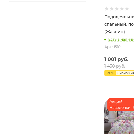
Пододеяльни
спальный, п
(Жаклин)
Есть в наличи
Арт.: 1510
1 001
руб.
1 430
руб.
-
30
%
Экономи
Акция!
Наволочки -