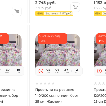
2 748
руб.
1 152
р
3 925
руб.
1 355
ру
-
30
%
Экономия
1 177
руб.
-
15
%
Э
д!
Чистим склад!
Чисти
-15%!
-15%!
7
37
32
10
02
07
37
32
2
с
мин
сек
шт
дн
час
мин
сек
шт
 резинке
Простыня на резинке
Прост
поплин, борт
140*200 см, поплин, борт
120*20
н)
25 см (Жаклин)
25 см 