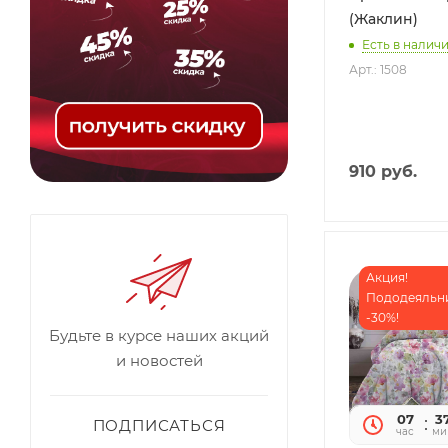
(Жаклин)
Есть в наличи
Арт.: 1508
910
руб.
Акция!
Пододеяльн
-30%!
Будьте в курсе наших акций
и новостей
07
3
ПОДПИСАТЬСЯ
час
ми