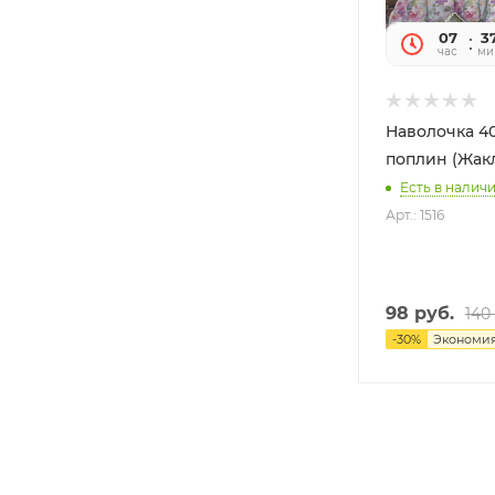
07
3
час
ми
Наволочка 40
поплин (Жак
Есть в наличи
Арт.: 1516
98
руб.
140
-
30
%
Экономи