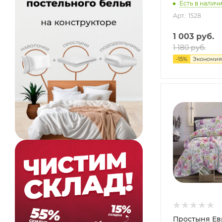
Есть в наличи
Арт.: 1528
1 003
руб.
1 180
руб.
-
15
%
Экономия
Простыня Ев