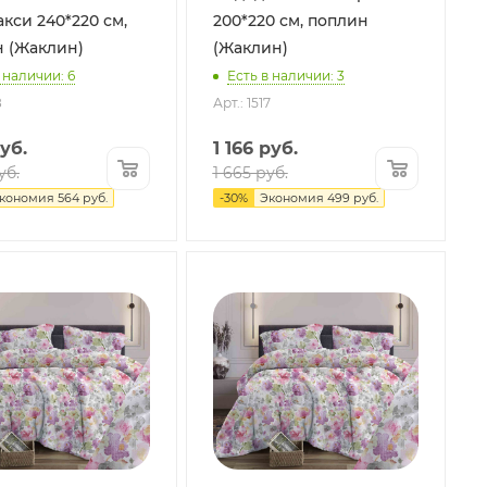
кси 240*220 см,
200*220 см, поплин
 (Жаклин)
(Жаклин)
 наличии: 6
Есть в наличии: 3
8
Арт.: 1517
уб.
1 166
руб.
уб.
1 665
руб.
кономия
564
руб.
-
30
%
Экономия
499
руб.