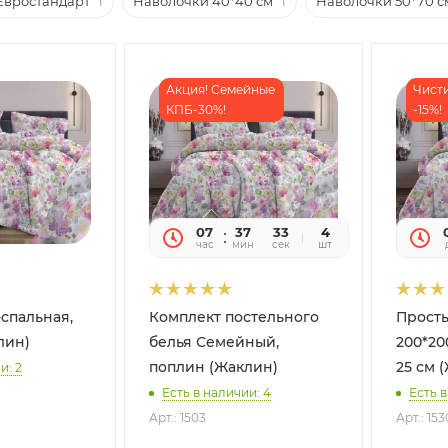
Евростандарт
1
Наволочки 40*40 см
1
Наволочки 50*70 с
Акция! Семейные
Чисти
КПБ-30%!
-15%!
07
37
32
4
час
мин
сек
шт
-спальная,
Комплект постельного
Прост
лин)
белья Семейный,
200*20
поплин (Жаклин)
25 см 
и: 2
Есть в наличии: 4
Есть в
Арт.: 1503
Арт.: 153