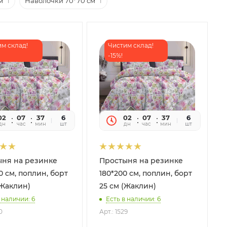
м
1
Наволочки 70*70 см
1
м склад!
Чистим склад!
-15%!
02
07
37
32
6
02
07
37
32
6
дн
час
мин
сек
шт
дн
час
мин
сек
шт
ыня на резинке
Простыня на резинке
0 см, поплин, борт
180*200 см, поплин, борт
(Жаклин)
25 см (Жаклин)
 наличии: 6
Есть в наличии: 6
0
Арт.: 1529