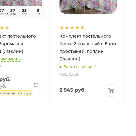
07
37
32
3
час
мин
сек
шт
кт постельного
Комплект постельного
Евромакси,
белья 2-спальный с Евро
 (Жаклин)
простыней, поплин
(Жаклин)
 наличии: 3
5
Есть в наличии: 4
Арт.: 15021
руб.
уб.
2 945
руб.
кономия
1 021
руб.