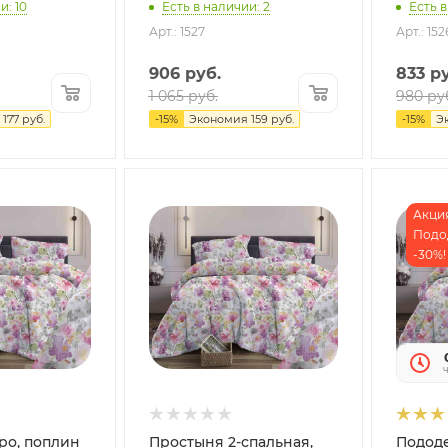
и: 10
Есть в наличии: 2
Есть в
Арт.: 1527
Арт.: 152
906
руб.
833
ру
1 065
руб.
980
ру
177
руб.
-
15
%
Экономия
159
руб.
-
15
%
Э
Акция
Подо
-30%!
ро, поплин
Простыня 2-спальная,
Подод