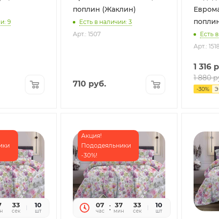
поплин (Жаклин)
Еврома
поплин
и: 9
Есть в наличии: 3
Арт.: 1507
Есть в
Арт.: 151
1 316
р
1 880
р
710
руб.
-
30
%
Э
Акция!
ики
Пододеяльники
-30%!
7
32
10
07
37
32
10
н
сек
шт
час
мин
сек
шт