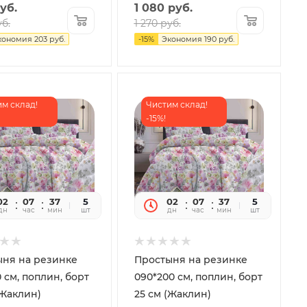
уб.
1 080
руб.
б.
1 270
руб.
кономия
203
руб.
-
15
%
Экономия
190
руб.
м склад!
Чистим склад!
-15%!
02
07
37
32
5
02
07
37
32
5
дн
час
мин
сек
шт
дн
час
мин
сек
шт
ыня на резинке
Простыня на резинке
0 см, поплин, борт
090*200 см, поплин, борт
(Жаклин)
25 см (Жаклин)