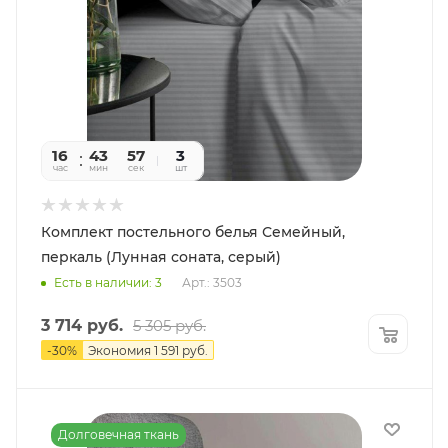
16
43
55
3
час
мин
сек
шт
Комплект постельного белья Семейный,
перкаль (Лунная соната, серый)
Есть в наличии: 3
Арт.: 3503
3 714
руб.
5 305
руб.
-
30
%
Экономия
1 591
руб.
Долговечная ткань