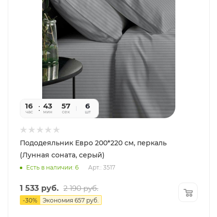
16
43
55
6
час
мин
сек
шт
Пододеяльник Евро 200*220 см, перкаль
(Лунная соната, серый)
Есть в наличии: 6
Арт.: 3517
1 533
руб.
2 190
руб.
-
30
%
Экономия
657
руб.