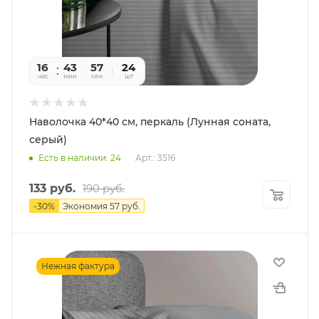
16
43
55
24
час
мин
сек
шт
Наволочка 40*40 см, перкаль (Лунная соната,
серый)
Есть в наличии: 24
Арт.: 3516
133
руб.
190
руб.
-
30
%
Экономия
57
руб.
Нежная фактура