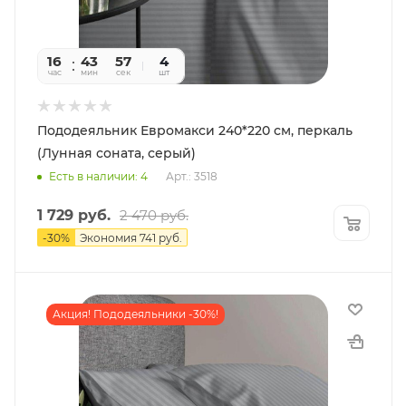
16
43
55
4
час
мин
сек
шт
Пододеяльник Евромакси 240*220 см, перкаль
(Лунная соната, серый)
Есть в наличии: 4
Арт.: 3518
1 729
руб.
2 470
руб.
-
30
%
Экономия
741
руб.
Акция! Пододеяльники -30%!