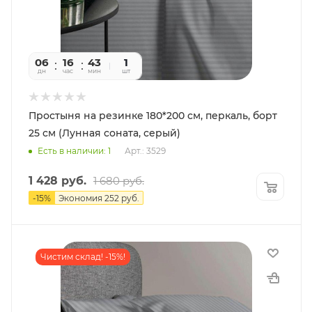
06
16
43
55
1
дн
час
мин
сек
шт
Простыня на резинке 180*200 см, перкаль, борт
25 см (Лунная соната, серый)
Есть в наличии: 1
Арт.: 3529
1 428
руб.
1 680
руб.
-
15
%
Экономия
252
руб.
Чистим склад! -15%!