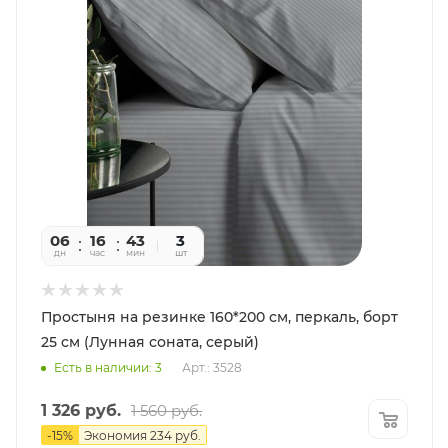
06
16
43
55
3
дн
час
мин
сек
шт
Простыня на резинке 160*200 см, перкаль, борт
25 см (Лунная соната, серый)
Есть в наличии: 3
Арт.: 3528
1 326
руб.
1 560
руб.
-
15
%
Экономия
234
руб.