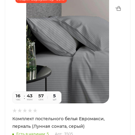
16
43
55
5
час
мин
сек
шт
Комплект постельного белья Евромакси,
перкаль (Лунная соната, серый)
Есть в наличии: 5
Арт.: 3505