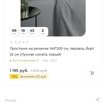
06
16
43
55
2
дн
час
мин
сек
шт
Простыня на резинке 140*200 см, перкаль, борт
25 см (Лунная соната, серый)
Есть в наличии: 2
Арт.: 3527
1 195
руб.
1 405
руб.
-
15
%
Экономия
210
руб.
Назад