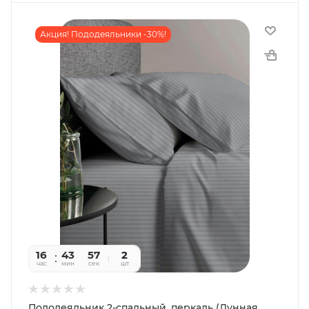
Акция! Пододеяльники -30%!
16
43
55
2
час
мин
сек
шт
Пододеяльник 2-спальный, перкаль (Лунная