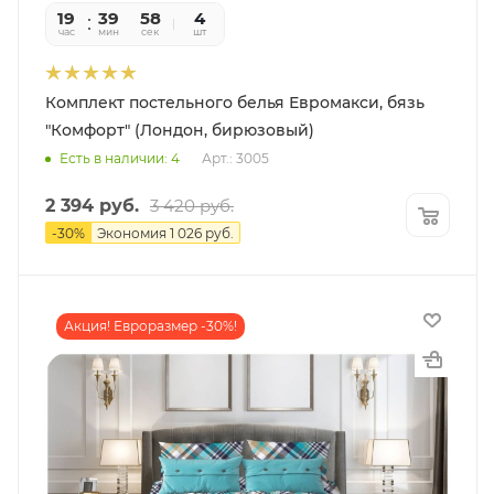
19
39
56
4
час
мин
сек
шт
Комплект постельного белья Евромакси, бязь
"Комфорт" (Лондон, бирюзовый)
Есть в наличии: 4
Арт.: 3005
2 394
руб.
3 420
руб.
-
30
%
Экономия
1 026
руб.
Акция! Евроразмер -30%!