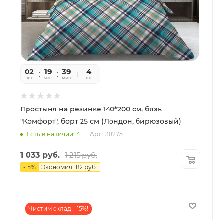
02
19
39
56
4
дн
час
мин
сек
шт
Простыня на резинке 140*200 см, бязь
"Комфорт", борт 25 см (Лондон, бирюзовый)
Есть в наличии: 4
Арт.: 30275
1 033
руб.
1 215
руб.
-
15
%
Экономия
182
руб.
Чистим склад! -15%!