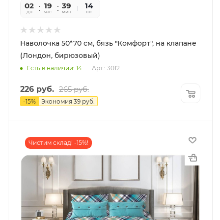
02
19
39
56
14
дн
час
мин
сек
шт
Наволочка 50*70 см, бязь "Комфорт", на клапане
(Лондон, бирюзовый)
Есть в наличии: 14
Арт.: 3012
226
руб.
265
руб.
-
15
%
Экономия
39
руб.
Чистим склад! -15%!