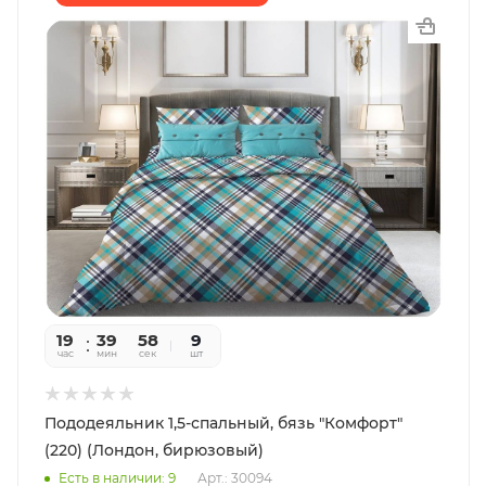
19
39
56
9
час
мин
сек
шт
Пододеяльник 1,5-спальный, бязь "Комфорт"
(220) (Лондон, бирюзовый)
Есть в наличии: 9
Арт.: 30094