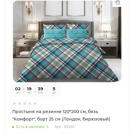
02
19
39
56
5
дн
час
мин
сек
шт
Простыня на резинке 120*200 см, бязь
"Комфорт", борт 25 см (Лондон, бирюзовый)
Есть в наличии: 5
Арт.: 30265