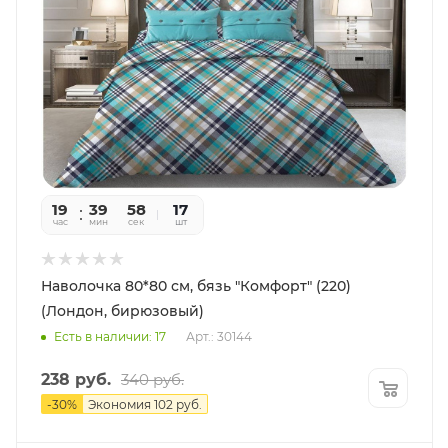
19
39
56
17
час
мин
сек
шт
Наволочка 80*80 см, бязь "Комфорт" (220)
(Лондон, бирюзовый)
Есть в наличии: 17
Арт.: 30144
238
руб.
340
руб.
-
30
%
Экономия
102
руб.