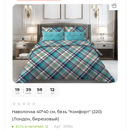
19
39
56
12
час
мин
сек
шт
Наволочка 40*40 см, бязь "Комфорт" (220)
(Лондон, бирюзовый)
Есть в наличии: 12
Арт.: 30164