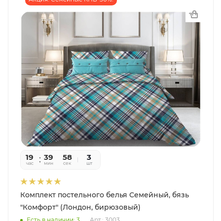
19
39
56
3
час
мин
сек
шт
Комплект постельного белья Семейный, бязь
"Комфорт" (Лондон, бирюзовый)
Есть в наличии: 3
Арт.: 3003