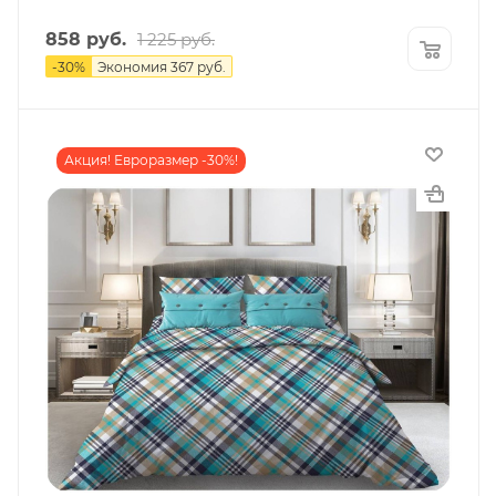
858
руб.
1 225
руб.
-
30
%
Экономия
367
руб.
Акция! Евроразмер -30%!