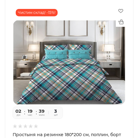
Чистим склад! -15%!
02
19
39
56
3
дн
час
мин
сек
шт
Простыня на резинке 180*200 см, поплин, борт