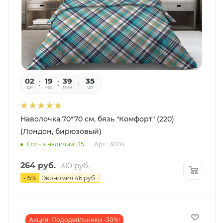
02
19
39
56
35
дн
час
мин
сек
шт
Наволочка 70*70 см, бязь "Комфорт" (220)
(Лондон, бирюзовый)
Есть в наличии: 35
Арт.: 30114
264
руб.
310
руб.
-
15
%
Экономия
46
руб.
Акция! Пододеяльники -30%!