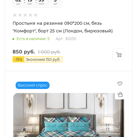
дн
час
мин
сек
шт
Простыня на резинке 090*200 см, бязь
"Комфорт", борт 25 см (Лондон, бирюзовый)
Есть в наличии: 5
Арт.: 30255
850
руб.
1 000
руб.
-
15
%
Экономия
150
руб.
Высокий спрос