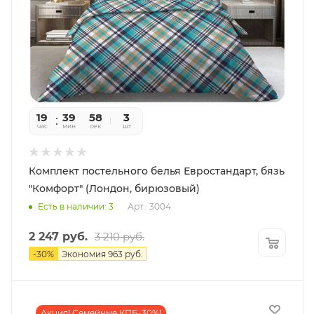
19
39
56
3
час
мин
сек
шт
Комплект постельного белья Евростандарт, бязь
"Комфорт" (Лондон, бирюзовый)
Есть в наличии: 3
Арт.: 3004
2 247
руб.
3 210
руб.
-
30
%
Экономия
963
руб.
Акция! Семейные КПБ-30%!