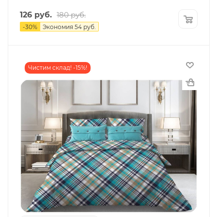
126
руб.
180
руб.
-
30
%
Экономия
54
руб.
Чистим склад! -15%!