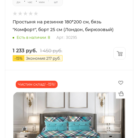
дн
час
мин
сек
шт
Простыня на резинке 180*200 см, бязь
"Комфорт", борт 25 см (Лондон, бирюзовый)
Есть в наличии: 8
Арт.: 30295
1 233
руб.
1 450
руб.
-
15
%
Экономия
217
руб.
Чистим склад! -15%!