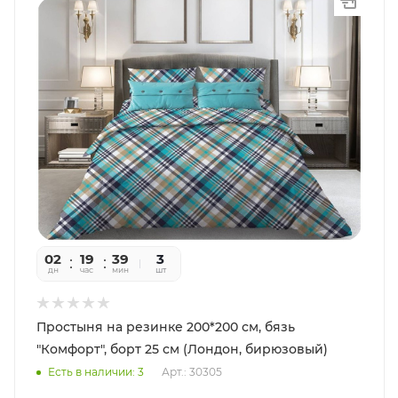
02
19
39
56
3
дн
час
мин
сек
шт
Простыня на резинке 200*200 см, бязь
"Комфорт", борт 25 см (Лондон, бирюзовый)
Есть в наличии: 3
Арт.: 30305