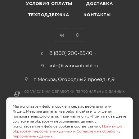
УСЛОВИЯ ОПЛАТЫ
ДОСТАВКА
ТЕХПОДДЕРЖКА
КОНТАКТЫ
8 (800) 200-85-10
info@ivanovotextil.ru
г. Москва, Огородный проезд, д.9
СОГЛАСИЕ НА ОБРАБОТКУ ПЕРСОНАЛЬНЫХ ДАННЫХ
Мы используем файлы cookie и сервис веб-аналитики
ПОЛИТИКА ОБРАБОТКИ ПЕРСОНАЛЬНЫХ ДАННЫХ
Яндекс.Метрика для анализа работы сайта и улучшения
пользовательского опыта. Нажимая кнопку «Принять», вы даете
согласие на обработку персональных данных с
использованием файлов cookie в соответствии с
Политикой
обработки персональных данных
и
Согласием на обработку
2026 © ООО "Ивановотекстиль". ОГРН:1073703000029
персональных данных
.