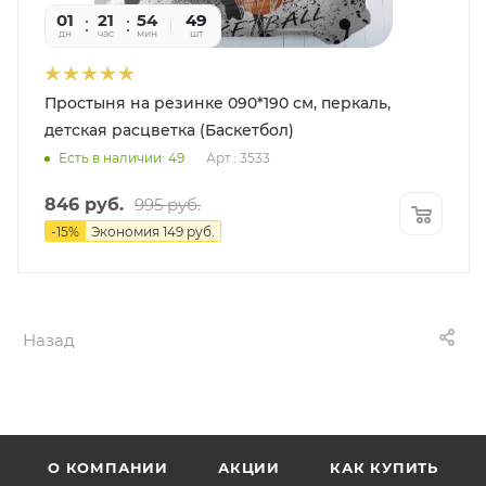
01
21
54
35
49
дн
час
мин
сек
шт
Простыня на резинке 090*190 см, перкаль,
детская расцветка (Баскетбол)
Есть в наличии: 49
Арт.: 3533
846
руб.
995
руб.
-
15
%
Экономия
149
руб.
Назад
О КОМПАНИИ
АКЦИИ
КАК КУПИТЬ