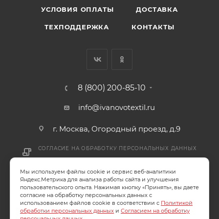
УСЛОВИЯ ОПЛАТЫ
ДОСТАВКА
ТЕХПОДДЕРЖКА
КОНТАКТЫ
8 (800) 200-85-10
info@ivanovotextil.ru
г. Москва, Огородный проезд, д.9
СОГЛАСИЕ НА ОБРАБОТКУ ПЕРСОНАЛЬНЫХ ДАННЫХ
Мы используем файлы cookie и сервис веб-аналитики
ПОЛИТИКА ОБРАБОТКИ ПЕРСОНАЛЬНЫХ ДАННЫХ
Яндекс.Метрика для анализа работы сайта и улучшения
пользовательского опыта. Нажимая кнопку «Принять», вы даете
согласие на обработку персональных данных с
использованием файлов cookie в соответствии с
Политикой
обработки персональных данных
и
Согласием на обработку
2026 © ООО "Ивановотекстиль". ОГРН:1073703000029
персональных данных
.