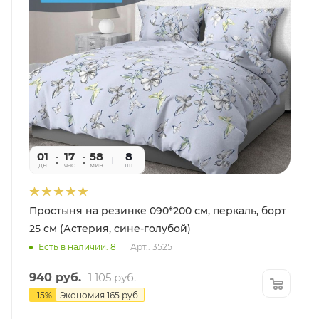
01
17
58
09
8
дн
час
мин
сек
шт
Простыня на резинке 090*200 см, перкаль, борт
25 см (Астерия, сине-голубой)
Есть в наличии: 8
Арт.: 3525
940
руб.
1 105
руб.
-
15
%
Экономия
165
руб.