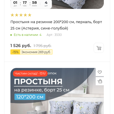
01
17
58
09
4
дн
час
мин
сек
шт
Простыня на резинке 200*200 см, перкаль, борт
25 см (Астерия, сине-голубой)
Есть в наличии: 4
Арт.: 3530
1 526
руб.
1 795
руб.
-
15
%
Экономия
269
руб.
Чистим склад! -15%!