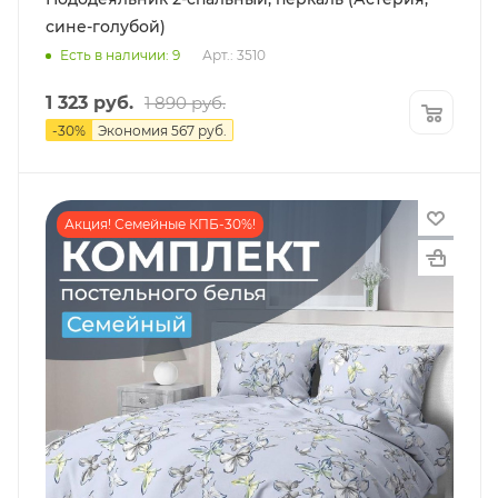
сине-голубой)
Есть в наличии: 9
Арт.: 3510
1 323
руб.
1 890
руб.
-
30
%
Экономия
567
руб.
Акция! Семейные КПБ-30%!