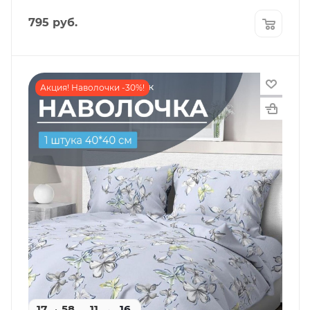
795
руб.
Акция! Наволочки -30%!
17
58
09
16