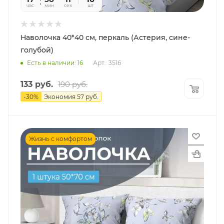
час
мин
сек
шт
Наволочка 40*40 см, перкаль (Астерия, сине-
голубой)
Есть в наличии: 16
Арт.: 3516
133
руб.
190
руб.
-
30
%
Экономия
57
руб.
Жизнь с комфортом