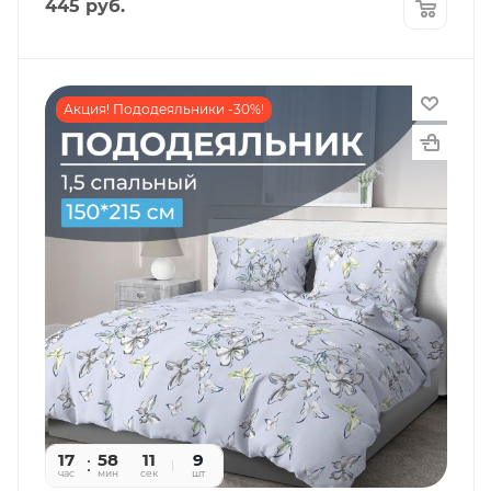
445
руб.
Акция! Пододеяльники -30%!
17
58
09
9
час
мин
сек
шт