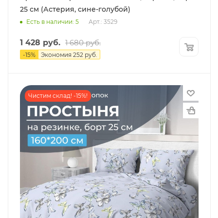
25 см (Астерия, сине-голубой)
Есть в наличии: 5
Арт.: 3529
1 428
руб.
1 680
руб.
-
15
%
Экономия
252
руб.
Чистим склад! -15%!