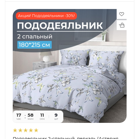
Акция! Пододеяльники -30%!
17
58
09
9
час
мин
сек
шт
Пододеяльник 2-спальный, перкаль (Астерия,