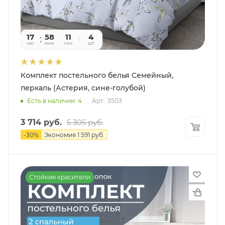
17
58
09
4
час
мин
сек
шт
Комплект постельного белья Семейный,
перкаль (Астерия, сине-голубой)
Есть в наличии: 4
Арт.: 3503
3 714
руб.
5 305
руб.
-
30
%
Экономия
1 591
руб.
Стойкие красители