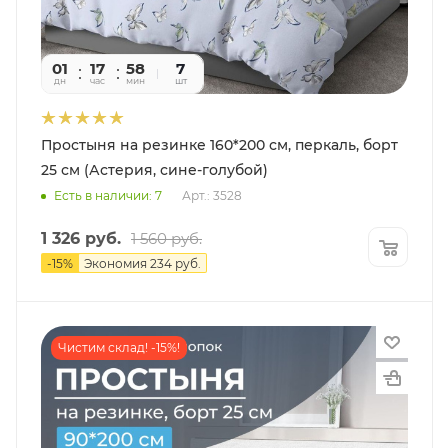
01
17
58
09
7
дн
час
мин
сек
шт
Простыня на резинке 160*200 см, перкаль, борт
25 см (Астерия, сине-голубой)
Есть в наличии: 7
Арт.: 3528
1 326
руб.
1 560
руб.
-
15
%
Экономия
234
руб.
Чистим склад! -15%!