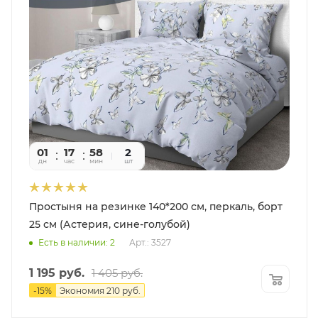
01
17
58
09
2
дн
час
мин
сек
шт
Простыня на резинке 140*200 см, перкаль, борт
25 см (Астерия, сине-голубой)
Есть в наличии: 2
Арт.: 3527
1 195
руб.
1 405
руб.
-
15
%
Экономия
210
руб.