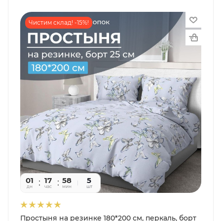
Чистим склад! -15%!
01
17
58
09
5
дн
час
мин
сек
шт
Простыня на резинке 180*200 см, перкаль, борт