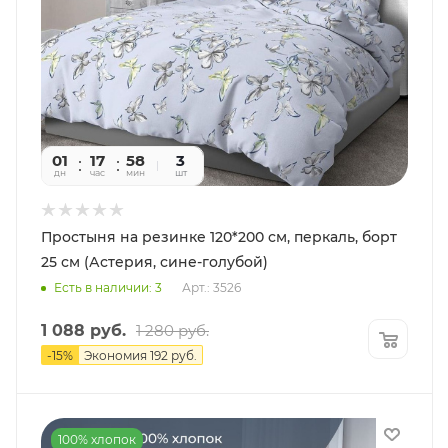
01
17
58
09
3
дн
час
мин
сек
шт
Простыня на резинке 120*200 см, перкаль, борт
25 см (Астерия, сине-голубой)
Есть в наличии: 3
Арт.: 3526
1 088
руб.
1 280
руб.
-
15
%
Экономия
192
руб.
100% хлопок