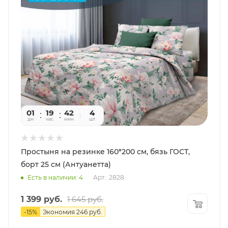
01
19
42
29
4
дн
час
мин
сек
шт
Простыня на резинке 160*200 см, бязь ГОСТ,
борт 25 см (Антуанетта)
Есть в наличии: 4
Арт.: 2828
1 399
руб.
1 645
руб.
-
15
%
Экономия
246
руб.