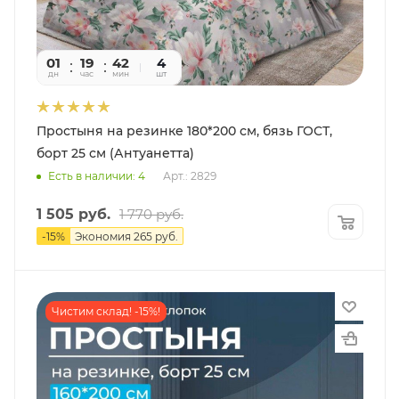
01
19
42
29
4
дн
час
мин
сек
шт
Простыня на резинке 180*200 см, бязь ГОСТ,
борт 25 см (Антуанетта)
Есть в наличии: 4
Арт.: 2829
1 505
руб.
1 770
руб.
-
15
%
Экономия
265
руб.
Чистим склад! -15%!