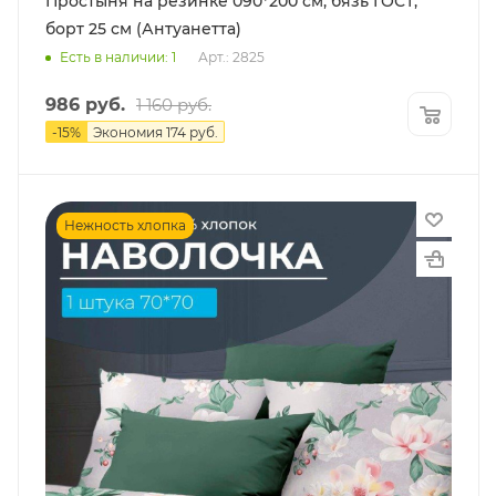
Простыня на резинке 090*200 см, бязь ГОСТ,
борт 25 см (Антуанетта)
Есть в наличии: 1
Арт.: 2825
986
руб.
1 160
руб.
-
15
%
Экономия
174
руб.
Нежность хлопка