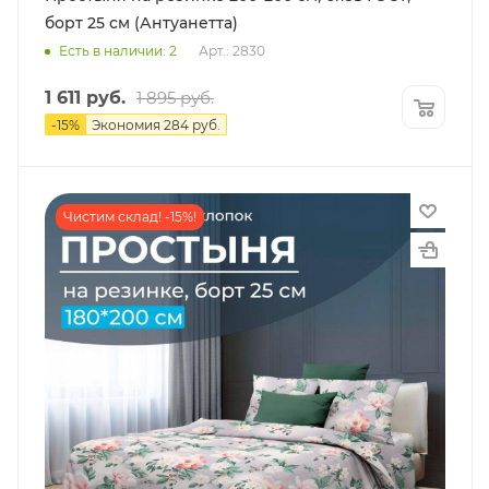
борт 25 см (Антуанетта)
Есть в наличии: 2
Арт.: 2830
1 611
руб.
1 895
руб.
-
15
%
Экономия
284
руб.
Чистим склад! -15%!