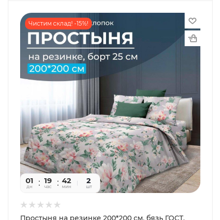
Чистим склад! -15%!
01
19
42
29
2
дн
час
мин
сек
шт
Простыня на резинке 200*200 см, бязь ГОСТ,