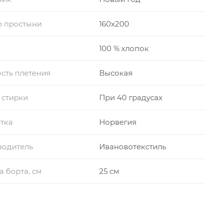
р простыни
160x200
100 % хлопок
сть плетения
Высокая
 стирки
При 40 градусах
тка
Норвегия
водитель
Ивановотекстиль
а борта, см
25 см