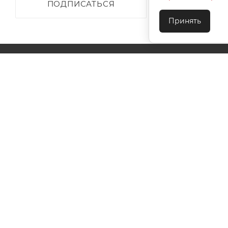
ПОДПИСАТЬСЯ
Принять
О КОМПАНИИ
АКЦИИ
КАК КУПИТЬ
УСЛОВИЯ ОПЛАТЫ
ДОСТАВКА
ТЕХПОДДЕ
КОНТАКТЫ
2026 © ООО "Ивановотекстиль". ОГРН:1073703000029