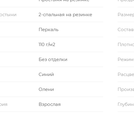
ростыни
2-спальная на резинке
Разме
Перкаль
Состав
110 г/м2
Плотно
Без отделки
Режим
Синий
Расцве
Олени
Произ
рия
Взрослая
Глубин