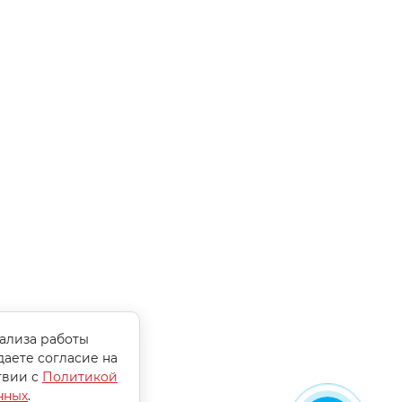
нализа работы
даете согласие на
твии с
Политикой
нных
.