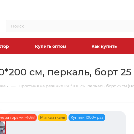
ктор
Купить оптом
Как купить
*200 см, перкаль, борт 25
—
нке
Простыня на резинке 160*200 см, перкаль, борт 25 см (Н
не за горами -40%!
Мягкая ткань
Купили 1000+ раз