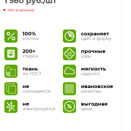
1 560
руб.
/шт
Нет в наличии
100%
сохраняет
хлопок
цвет и форму
200+
прочные
стирок
швы
ткань
мягкость
по ГОСТ
надолго
не
ивановское
скатывается
качество
не
выгодная
электризуется
цена