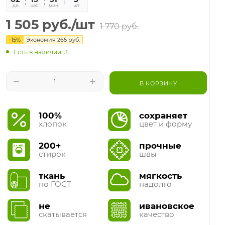
дн
час
мин
сек
шт
1 505
руб.
/шт
1 770
руб.
-
15
%
Экономия
265
руб.
Есть в наличии: 3
В КОРЗИНУ
100%
сохраняет
хлопок
цвет и форму
200+
прочные
стирок
швы
ткань
мягкость
по ГОСТ
надолго
не
ивановское
скатывается
качество