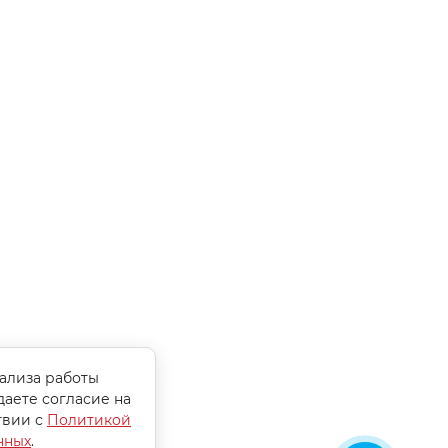
нализа работы
даете согласие на
твии с
Политикой
нных
.