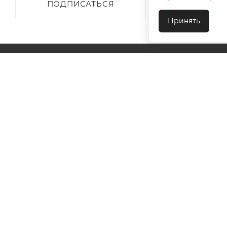
ПОДПИСАТЬСЯ
Принять
О КОМПАНИИ
АКЦИИ
КАК КУПИТЬ
УСЛОВИЯ ОПЛАТЫ
ДОСТАВКА
ТЕХПОДДЕ
КОНТАКТЫ
2026 © ООО "Ивановотекстиль". ОГРН:1073703000029