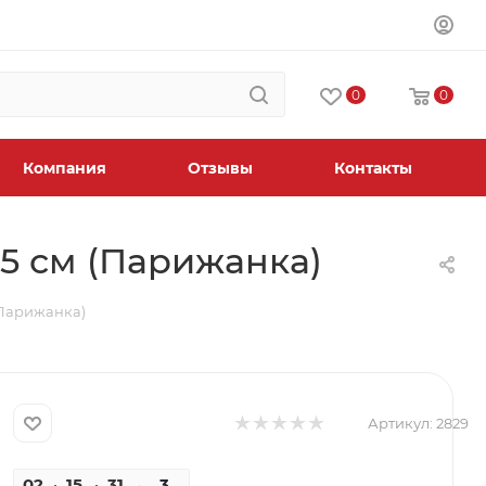
0
0
Компания
Отзывы
Контакты
25 см (Парижанка)
 (Парижанка)
Артикул:
2829
02
15
31
48
3