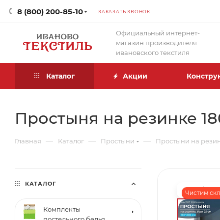
8 (800) 200-85-10
ЗАКАЗАТЬ ЗВОНОК
Официальный интернет-
магазин производителя
ивановского текстиля
Каталог
Акции
Констру
Простыня на резинке 180
—
—
—
Главная
Каталог
Простыни
Простыни на рези
КАТАЛОГ
Чистим скла
Комплекты
постельного белья