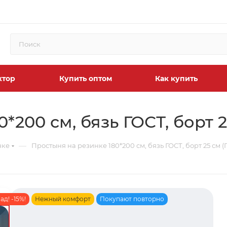
ктор
Купить оптом
Как купить
*200 см, бязь ГОСТ, борт 
—
нке
Простыня на резинке 180*200 см, бязь ГОСТ, борт 25 см
д! -15%!
Нежный комфорт
Покупают повторно