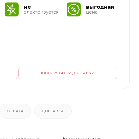
не
выгодная
электризуется
цена
КАЛЬКУЛЯТОР ДОСТАВКИ
ОПЛАТА
ДОСТАВКА
ность простыни
Евро на резинке