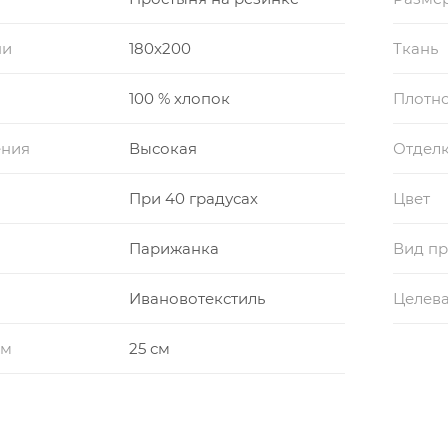
ни
180x200
Ткань
100 % хлопок
Плотно
ения
Высокая
Отдел
При 40 градусах
Цвет
Парижанка
Вид пр
Ивановотекстиль
Целева
см
25 см