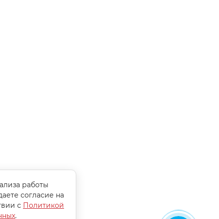
нализа работы
даете согласие на
твии с
Политикой
нных
.