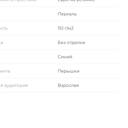
Перкаль
сть
110 г/м2
ка
Без отделки
Синий
инта
Перышки
я аудитория
Взрослая