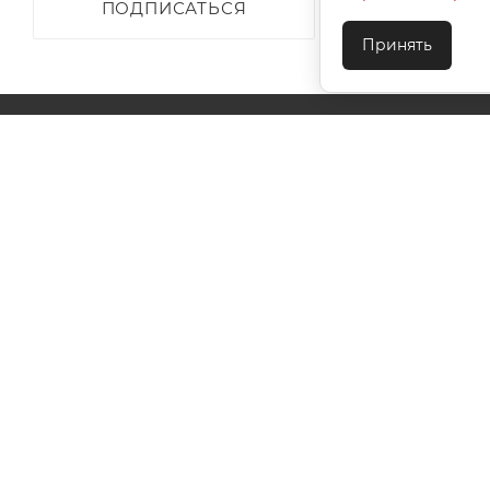
ПОДПИСАТЬСЯ
Принять
О КОМПАНИИ
АКЦИИ
КАК КУПИТЬ
УСЛОВИЯ ОПЛАТЫ
ДОСТАВКА
ТЕХПОДДЕ
КОНТАКТЫ
2026 © ООО "Ивановотекстиль". ОГРН:1073703000029