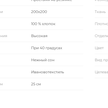
ни
200x200
Ткань
100 % хлопок
Плотно
ения
Высокая
Отдел
При 40 градусах
Цвет
Нежный сон
Вид пр
Ивановотекстиль
Целева
см
25 см