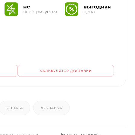
не
выгодная
электризуется
цена
КАЛЬКУЛЯТОР ДОСТАВКИ
ОПЛАТА
ДОСТАВКА
ность простыни
Евро на резинке