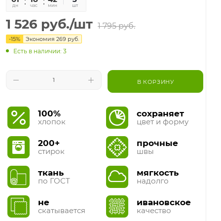
дн
час
мин
сек
шт
1 526
руб.
/шт
1 795
руб.
-
15
%
Экономия
269
руб.
Есть в наличии: 3
В КОРЗИНУ
100%
сохраняет
хлопок
цвет и форму
200+
прочные
стирок
швы
ткань
мягкость
по ГОСТ
надолго
не
ивановское
скатывается
качество