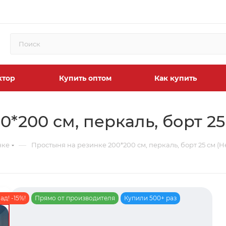
ктор
Купить оптом
Как купить
*200 см, перкаль, борт 2
—
нке
Простыня на резинке 200*200 см, перкаль, борт 25 см (
д! -15%!
Прямо от производителя
Купили 500+ раз