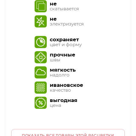
не
скатывается
не
электризуется
сохраняет
цвет и форму
прочные
швы
мягкость
надолго
ивановское
качество
выгодная
цена
ПОКАЗАТЬ ВСЕ ТОВАРЫ ЭТОЙ РАСЦВЕТКИ