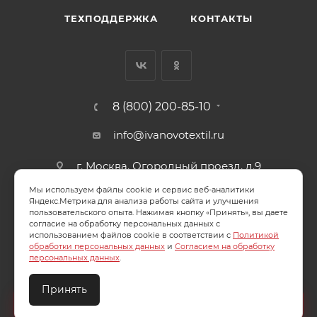
ТЕХПОДДЕРЖКА
КОНТАКТЫ
8 (800) 200-85-10
info@ivanovotextil.ru
г. Москва, Огородный проезд, д.9
Мы используем файлы cookie и сервис веб-аналитики
СОГЛАСИЕ НА ОБРАБОТКУ ПЕРСОНАЛЬНЫХ ДАННЫХ
Яндекс.Метрика для анализа работы сайта и улучшения
пользовательского опыта. Нажимая кнопку «Принять», вы даете
согласие на обработку персональных данных с
ПОЛИТИКА ОБРАБОТКИ ПЕРСОНАЛЬНЫХ ДАННЫХ
использованием файлов cookie в соответствии с
Политикой
обработки персональных данных
и
Согласием на обработку
персональных данных
.
Принять
2026 © ООО "Ивановотекстиль". ОГРН:1073703000029
Создайте идеальный комплект
Конструктор постельного белья