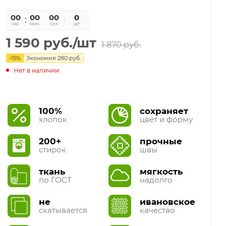
00
00
00
0
час
мин
сек
шт
1 590
руб.
/шт
1 870
руб.
-
15
%
Экономия
280
руб.
Нет в наличии
100%
сохраняет
хлопок
цвет и форму
200+
прочные
стирок
швы
ткань
мягкость
по ГОСТ
надолго
не
ивановское
скатывается
качество