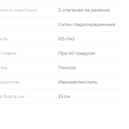
ность простыни
2-спальная на резинке
Сатин гладкокрашенный
сть
125 г/м2
 стирки
При 40 градусах
тка
Люксор
водитель
Ивановотекстиль
а борта, см
25 см