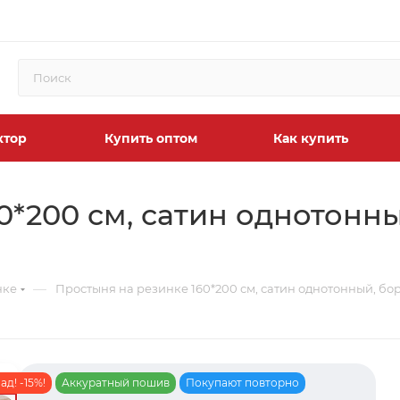
ктор
Купить оптом
Как купить
*200 см, сатин однотонны
—
нке
Простыня на резинке 160*200 см, сатин однотонный, бор
д! -15%!
Аккуратный пошив
Покупают повторно