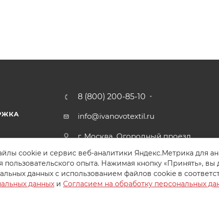
8 (800) 200-85-10
РЖКА
info@ivanovotextil.ru
г. Москва, Огородный проезд,
д.9
йлы cookie и сервис веб-аналитики Яндекс.Метрика для а
я пользовательского опыта. Нажимая кнопку «Принять», вы 
альных данных с использованием файлов cookie в соответс
нальных данных
и
Согласием на обработку персональных да
Создайте идеальный комплект
Конструктор постельного белья