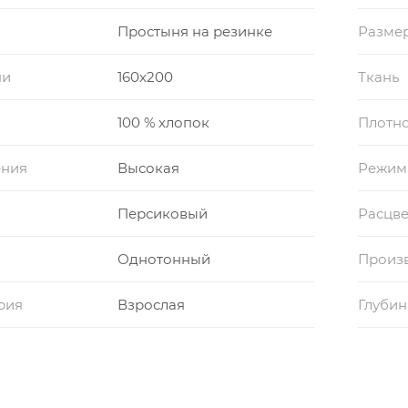
Простыня на резинке
Размер
ни
160x200
Ткань
100 % хлопок
Плотно
ения
Высокая
Режим
Персиковый
Расцве
Однотонный
Произ
рия
Взрослая
Глубин