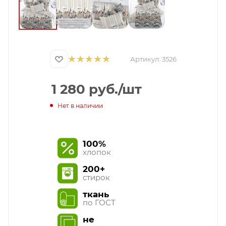
Артикул:
3526
1 280
руб.
/шт
Нет в наличии
100%
хлопок
200+
стирок
ткань
по ГОСТ
не