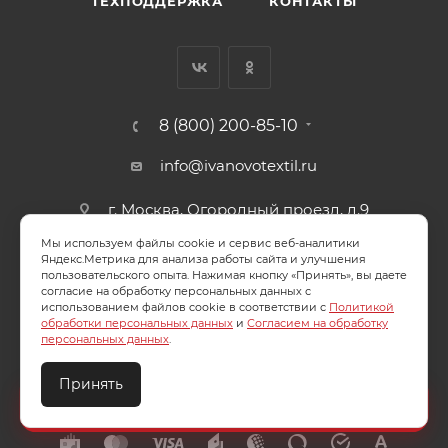
ТЕХПОДДЕРЖКА
КОНТАКТЫ
8 (800) 200-85-10
info@ivanovotextil.ru
г. Москва, Огородный проезд, д.9
Мы используем файлы cookie и сервис веб-аналитики
СОГЛАСИЕ НА ОБРАБОТКУ ПЕРСОНАЛЬНЫХ ДАННЫХ
Яндекс.Метрика для анализа работы сайта и улучшения
пользовательского опыта. Нажимая кнопку «Принять», вы даете
согласие на обработку персональных данных с
ПОЛИТИКА ОБРАБОТКИ ПЕРСОНАЛЬНЫХ ДАННЫХ
использованием файлов cookie в соответствии с
Политикой
обработки персональных данных
и
Согласием на обработку
персональных данных
.
Принять
2026 © ООО "Ивановотекстиль". ОГРН:1073703000029
Создайте идеальный комплект
Конструктор постельного белья