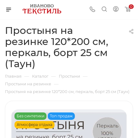
0
Простыня на
резинке 120*200 см,
перкаль, борт 25 см
(Таун)
—
—
—
Главная
Каталог
Простыни
—
Простыни на резинке
Простыня на резинке 120*200 см, перкаль, борт 25 см (Таун)
Без синтетики
Топ продаж
Атмосфера отдыха