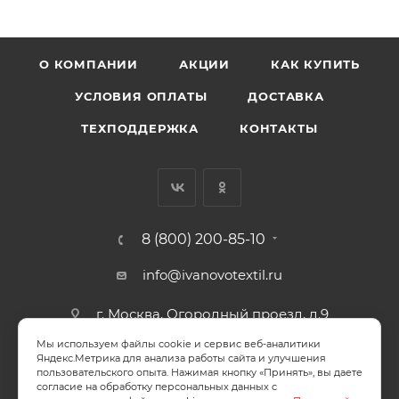
О КОМПАНИИ
АКЦИИ
КАК КУПИТЬ
УСЛОВИЯ ОПЛАТЫ
ДОСТАВКА
ТЕХПОДДЕРЖКА
КОНТАКТЫ
8 (800) 200-85-10
info@ivanovotextil.ru
г. Москва, Огородный проезд, д.9
Мы используем файлы cookie и сервис веб-аналитики
СОГЛАСИЕ НА ОБРАБОТКУ ПЕРСОНАЛЬНЫХ ДАННЫХ
Яндекс.Метрика для анализа работы сайта и улучшения
пользовательского опыта. Нажимая кнопку «Принять», вы даете
согласие на обработку персональных данных с
ПОЛИТИКА ОБРАБОТКИ ПЕРСОНАЛЬНЫХ ДАННЫХ