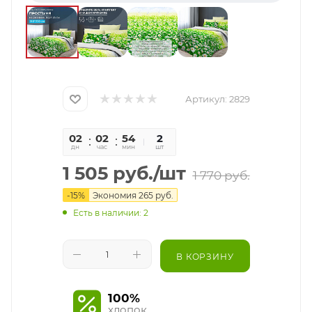
Артикул:
2829
02
02
54
30
2
дн
час
мин
сек
шт
1 505
руб.
/шт
1 770
руб.
-
15
%
Экономия
265
руб.
Есть в наличии: 2
В КОРЗИНУ
100%
хлопок