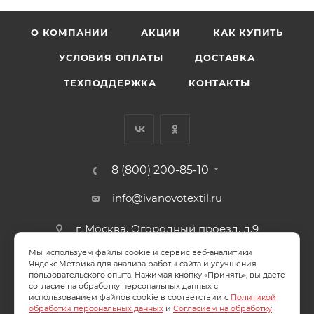
О КОМПАНИИ
АКЦИИ
КАК КУПИТЬ
УСЛОВИЯ ОПЛАТЫ
ДОСТАВКА
ТЕХПОДДЕРЖКА
КОНТАКТЫ
8 (800) 200-85-10
info@ivanovotextil.ru
г. Москва, Огородный проезд, д.9
Мы используем файлы cookie и сервис веб-аналитики
СОГЛАСИЕ НА ОБРАБОТКУ ПЕРСОНАЛЬНЫХ ДАННЫХ
Яндекс.Метрика для анализа работы сайта и улучшения
пользовательского опыта. Нажимая кнопку «Принять», вы даете
согласие на обработку персональных данных с
ПОЛИТИКА ОБРАБОТКИ ПЕРСОНАЛЬНЫХ ДАННЫХ
использованием файлов cookie в соответствии с
Политикой
обработки персональных данных
и
Согласием на обработку