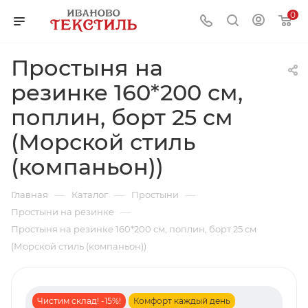
0
Простыня на
резинке 160*200 см,
поплин, борт 25 см
(Морской стиль
(компаньон))
—
—
—
Главная
Каталог
Простыни
—
Простыни на резинке
Простыня на резинке 160*200 см, поплин, борт 25 см
(Морской стиль (компаньон))
Чистим склад! -15%!
Комфорт каждый день