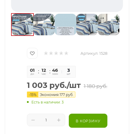
Артикул:
1528
01
12
46
40
3
дн
час
мин
сек
шт
1 003
руб.
/шт
1 180
руб.
-
15
%
Экономия
177
руб.
Есть в наличии: 3
В КОРЗИНУ