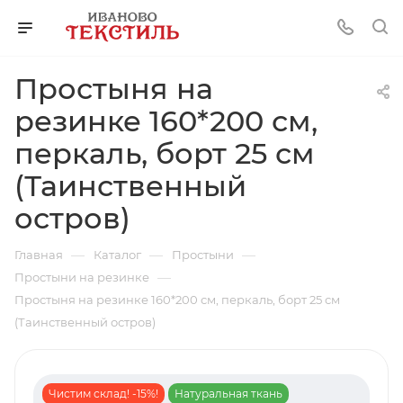
Простыня на
резинке 160*200 см,
перкаль, борт 25 см
(Таинственный
остров)
—
—
—
Главная
Каталог
Простыни
—
Простыни на резинке
Простыня на резинке 160*200 см, перкаль, борт 25 см
(Таинственный остров)
Чистим склад! -15%!
Натуральная ткань