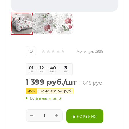
Артикул:
2828
01
12
40
00
3
дн
час
мин
сек
шт
1 399
руб.
/шт
1 645
руб.
-
15
%
Экономия
246
руб.
Есть в наличии: 3
В КОРЗИНУ